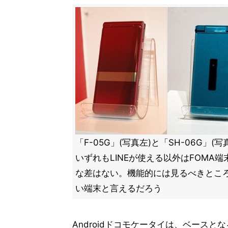
「F-05G」(写真左)と「SH-06G」(写
いずれもLINEが使える以外はFOMA端
な差はない。機能的には見るべきとこ
い端末と言えるだろう
Androidドコモケータイは、ベースとなる