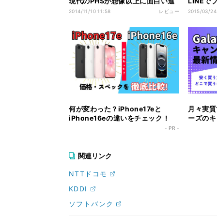
現代のPHSが想像以上に面白い進
LINEで
化を遂げていた
女子Kさ
2014/11/10 11:58
レビュー
2015/03/24
何が変わった？iPhone17eと
月々実質1
iPhone16eの違いをチェック！
ーズのキ
ク！
- PR -
関連リンク
NTTドコモ
KDDI
ソフトバンク