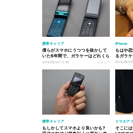
携帯キャリア
iPhone
僕らがスマホにうつつを抜かして
もはや恋
いた6年間で、ガラケーはどれくら
るガラケ
い進化したのか
2014/09/06
2014/09/20 12:00
レビュー
携帯キャリア
スマホアプ
もしかしてスマホより良いかも?
そこには