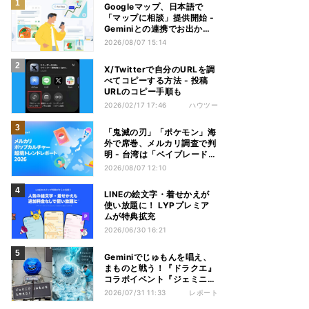
Googleマップ、日本語で
「マップに相談」提供開始 -
Geminiとの連携でお出かけ
計画をサポート
2026/08/07 15:14
X/Twitterで自分のURLを調
べてコピーする方法 - 投稿
URLのコピー手順も
2026/02/17 17:46
ハウツー
「鬼滅の刃」「ポケモン」海
外で席巻、メルカリ調査で判
明 - 台湾は「ベイブレード」
が首位
2026/08/07 12:10
LINEの絵文字・着せかえが
使い放題に！ LYPプレミア
ムが特典拡充
2026/06/30 16:21
Geminiでじゅもんを唱え、
まものと戦う！『ドラクエ』
コラボイベント『ジェミニク
エスト』を体験してきた
2026/07/31 11:33
レポート