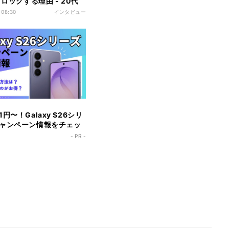
ブロックする理由 - 20代
んの場合
 08:30
インタビュー
円〜！Galaxy S26シリ
ャンペーン情報をチェッ
- PR -