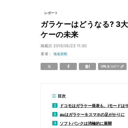
レポート
ガラケーはどうなる? 3
ケーの未来
掲載日
2015/05/23 11:30
著者：
海老原昭
URLをコピー
目次
ドコモはガラケー発表も、iモードは
1
auはガラケーをスマホの足がかりに
2
ソフトバンクは消極的に展開
3