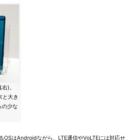
真右)。
末と大き
ろの少な
OSはAndroidながら、LTE通信やVoLTEには対応せ