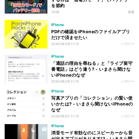
を節約
1分前
連載
iPhone
PDFの確認をiPhoneのファイルアプリ
だけで済ませたい
2026/08/09 11:15
ハウツー
iPhone
「通話の理由を尋ねる」と「ライブ留守
番電話」はどう違う? - いまさら聞けな
いiPhoneのなぜ
2026/08/08 11:15
ハウツー
iPhone
写真アプリの「コレクション」の賢い使
いかたは? - いまさら聞けないiPhoneの
なぜ
2026/08/07 11:15
ハウツー
iPhone
消音モード有効なのにスピーカーから音
が出るアプリがあります!? - いまさら聞