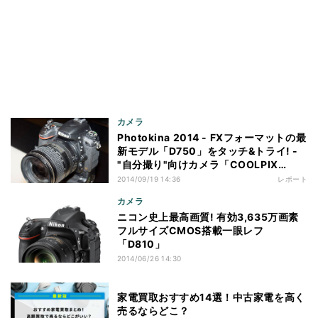
カメラ
Photokina 2014 - FXフォーマットの最
新モデル「D750」をタッチ&トライ! -
"自分撮り"向けカメラ「COOLPIX
S6900」もいち早く展示するニコン
2014/09/19 14:36
レポート
カメラ
ニコン史上最高画質! 有効3,635万画素
フルサイズCMOS搭載一眼レフ
「D810」
2014/06/26 14:30
家電買取おすすめ14選！中古家電を高く
売るならどこ？