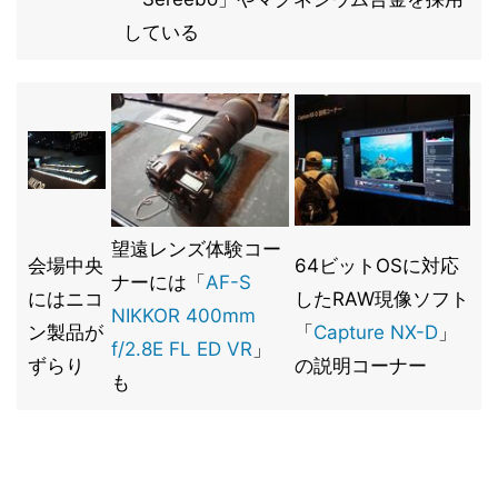
している
望遠レンズ体験コー
会場中央
64ビットOSに対応
ナーには「
AF-S
にはニコ
したRAW現像ソフト
NIKKOR 400mm
ン製品が
「
Capture NX-D
」
f/2.8E FL ED VR
」
ずらり
の説明コーナー
も