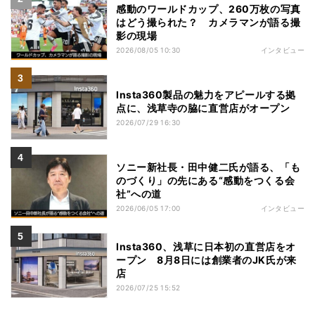
感動のワールドカップ、260万枚の写真
はどう撮られた？ カメラマンが語る撮
影の現場
2026/08/05 10:30
インタビュー
Insta360製品の魅力をアピールする拠
点に、浅草寺の脇に直営店がオープン
2026/07/29 16:30
ソニー新社長・田中健二氏が語る、「も
のづくり」の先にある“感動をつくる会
社”への道
2026/06/05 17:00
インタビュー
Insta360、浅草に日本初の直営店をオ
ープン 8月8日には創業者のJK氏が来
店
2026/07/25 15:52