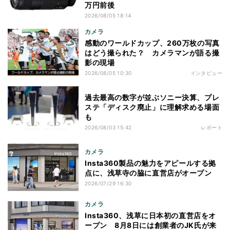
万円前後
2026/08/05 18:14
カメラ
感動のワールドカップ、260万枚の写真
はどう撮られた？ カメラマンが語る撮
影の現場
2026/08/05 10:30
インタビュー
過去最高の数字が並ぶソニー決算、プレ
ステ「ディスク廃止」に理解求める場面
も
2026/08/03 15:42
レポート
カメラ
Insta360製品の魅力をアピールする拠
点に、浅草寺の脇に直営店がオープン
2026/07/29 16:30
カメラ
Insta360、浅草に日本初の直営店をオ
ープン 8月8日には創業者のJK氏が来