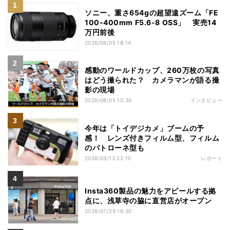
ソニー、重さ654gの超望遠ズーム「FE
100-400mm F5.6-8 OSS」 実売14
万円前後
2026/08/05 18:14
感動のワールドカップ、260万枚の写真
はどう撮られた？ カメラマンが語る撮
影の現場
2026/08/05 10:30
インタビュー
今年は「トイデジカメ」ブームの予
感！ レンズ付きフィルム型、フィルム
のパトローネ型も
2026/03/13 22:10
レポート
Insta360製品の魅力をアピールする拠
点に、浅草寺の脇に直営店がオープン
2026/07/29 16:30