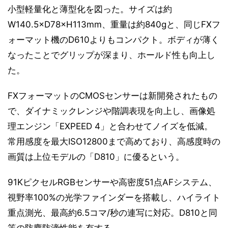
小型軽量化と薄型化を図った。サイズは約
W140.5×D78×H113mm、重量は約840gと、同じFXフ
ォーマット機のD610よりもコンパクト。ボディが薄く
なったことでグリップが深まり、ホールド性も向上し
た。
FXフォーマットのCMOSセンサーは新開発されたもの
で、ダイナミックレンジや階調表現を向上し、画像処
理エンジン「EXPEED 4」と合わせてノイズを低減。
常用感度を最大ISO12800まで高めており、高感度時の
画質は上位モデルの「D810」に優るという。
91KピクセルRGBセンサーや高密度51点AFシステム、
視野率100%の光学ファインダーを搭載し、ハイライト
重点測光、最高約6.5コマ/秒の連写に対応。D810と同