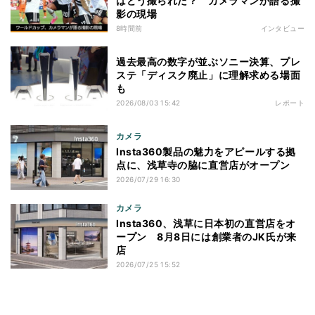
はどう撮られた？ カメラマンが語る撮
影の現場
8時間前
インタビュー
過去最高の数字が並ぶソニー決算、プレ
ステ「ディスク廃止」に理解求める場面
も
2026/08/03 15:42
レポート
カメラ
Insta360製品の魅力をアピールする拠
点に、浅草寺の脇に直営店がオープン
2026/07/29 16:30
カメラ
Insta360、浅草に日本初の直営店をオ
ープン 8月8日には創業者のJK氏が来
店
2026/07/25 15:52