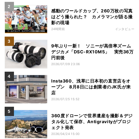
感動のワールドカップ、260万枚の写真
はどう撮られた？ カメラマンが語る撮
影の現場
24時間前
インタビュー
9年ぶり一新！ ソニーが高倍率ズーム
デジカメ「DSC-RX10M5」 実売36万
円前後
2026/07/09 23:06
Insta360、浅草に日本初の直営店をオ
ープン 8月8日には創業者のJK氏が来
店
2026/07/25 15:52
360度ドローンで世界遺産を撮影＆デジ
タル化して保存、Antigravityがプロジ
ェクト発表
2026/04/24 15:00