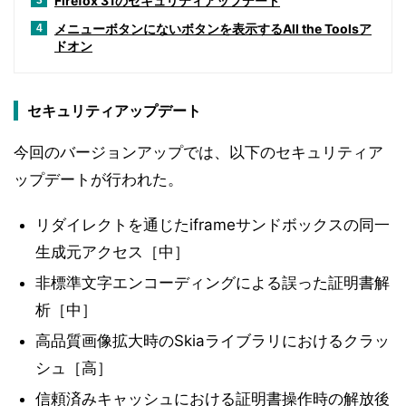
Firefox 31のセキュリティアップデート
3
メニューボタンにないボタンを表示するAll the Toolsア
4
ドオン
セキュリティアップデート
今回のバージョンアップでは、以下のセキュリティア
ップデートが行われた。
リダイレクトを通じたiframeサンドボックスの同一
生成元アクセス［中］
非標準文字エンコーディングによる誤った証明書解
析［中］
高品質画像拡大時のSkiaライブラリにおけるクラッ
シュ［高］
信頼済みキャッシュにおける証明書操作時の解放後