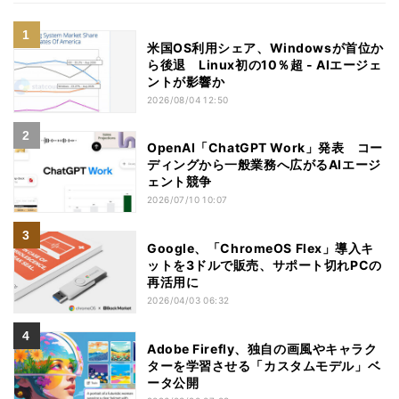
米国OS利用シェア、Windowsが首位か
ら後退 Linux初の10％超 - AIエージェ
ントが影響か
2026/08/04 12:50
OpenAI「ChatGPT Work」発表 コー
ディングから一般業務へ広がるAIエージ
ェント競争
2026/07/10 10:07
Google、「ChromeOS Flex」導入キ
ットを3ドルで販売、サポート切れPCの
再活用に
2026/04/03 06:32
Adobe Firefly、独自の画風やキャラク
ターを学習させる「カスタムモデル」ベ
ータ公開