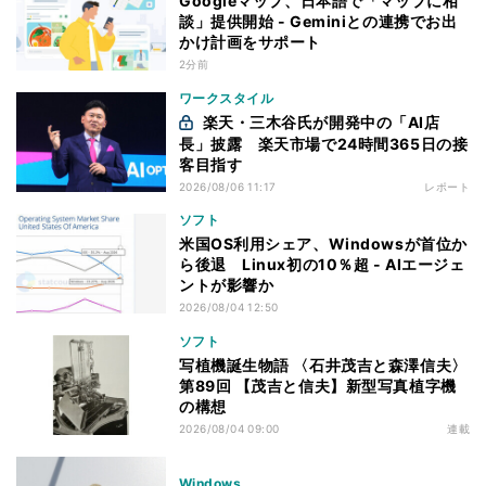
Googleマップ、日本語で「マップに相
談」提供開始 - Geminiとの連携でお出
かけ計画をサポート
2分前
ワークスタイル
楽天・三木谷氏が開発中の「AI店
長」披露 楽天市場で24時間365日の接
客目指す
2026/08/06 11:17
レポート
ソフト
米国OS利用シェア、Windowsが首位か
ら後退 Linux初の10％超 - AIエージェ
ントが影響か
2026/08/04 12:50
ソフト
写植機誕生物語 〈石井茂吉と森澤信夫〉
第89回 【茂吉と信夫】新型写真植字機
の構想
2026/08/04 09:00
連載
Windows