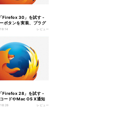
a「Firefox 30」を試す -
ーボタンを実装、プラグ
ワイトリストも
 19:14
レビュー
a「Firefox 28」を試す -
コードやMac OS X通知
に対応
 18:26
レビュー