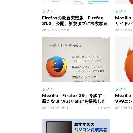
ソフト
ソフト
Firefoxの最新安定版「Firefox
Mozill
31.0」公開、新規タブに検索窓追
サイドバ
加
インのホ
2014/07/23 19:08
2014/06/11
ソフト
ソフト
Mozilla「Firefox 29」を試す -
Mozill
新たなUI "Australis"を搭載した
VP9エン
新世代Firefox
センター
2014/05/01 16:19
レビュー
2014/03/19