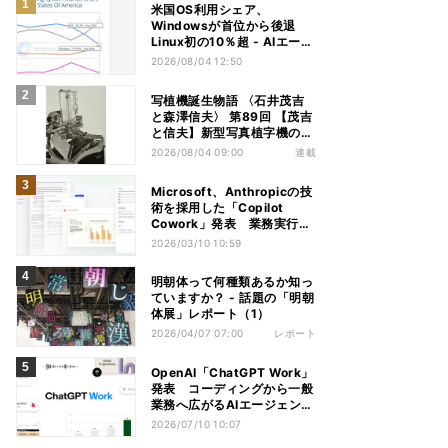
米国OS利用シェア、
Windowsが首位から後退
Linux初の10％超 - AIエージ
ェントが影響か
2026/08/04 12:50
写植機誕生物語 〈石井茂吉
と森澤信夫〉 第89回 【茂吉
と信夫】新型写真植字機の構
想
2026/08/04 09:00
連載
Microsoft、Anthropicの技
術を採用した「Copilot
Cowork」発表 業務実行を
AIが支援
2026/03/10 10:59
明朝体って何種類あるか知っ
ていますか？ - 話題の「明朝
体展」レポート（1）
2026/04/07 07:00
レポート
OpenAI「ChatGPT Work」
発表 コーディングから一般
業務へ広がるAIエージェント
競争
2026/07/10 10:07