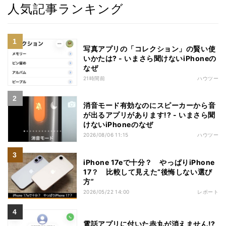
人気記事ランキング
写真アプリの「コレクション」の賢い使
いかたは? - いまさら聞けないiPhoneの
なぜ
21時間前
ハウツー
消音モード有効なのにスピーカーから音
が出るアプリがあります!? - いまさら聞
けないiPhoneのなぜ
2026/08/06 11:15
ハウツー
iPhone 17eで十分？ やっぱりiPhone
17？ 比較して見えた“後悔しない選び
方”
2026/05/22 14:00
レポート
電話アプリに付いた赤丸が消えません!?