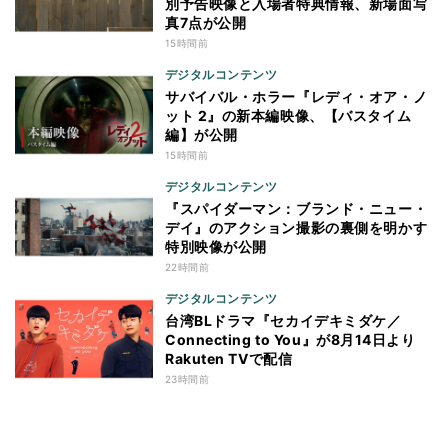
別予告映像と入場者特典情報、新場面写
真7点が公開
15時間前
デジタルコンテンツ
サバイバル・ホラー『レディ・オア・ノ
ット 2』の新本編映像、【バスタイム
編】が公開
15時間前
デジタルコンテンツ
『スパイダーマン：ブランド・ニュー・
デイ』のアクション撮影の裏側を明かす
特別映像が公開
22時間前
デジタルコンテンツ
台湾BLドラマ『セカイデキミダケ／
Connecting to You』が8月14日より
Rakuten TVで配信
23時間前