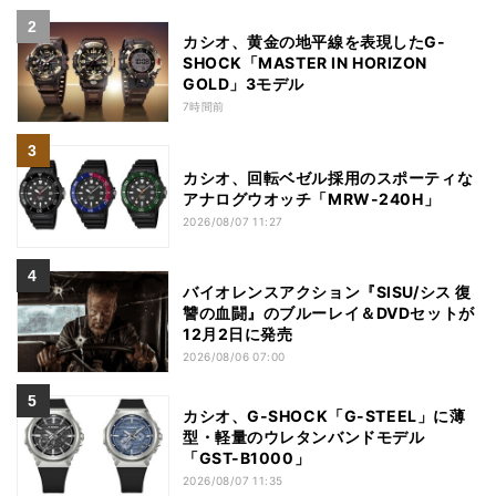
カシオ、黄金の地平線を表現したG-
SHOCK「MASTER IN HORIZON
GOLD」3モデル
7時間前
カシオ、回転ベゼル採用のスポーティな
アナログウオッチ「MRW-240H」
2026/08/07 11:27
バイオレンスアクション『SISU/シス 復
讐の血闘』のブルーレイ＆DVDセットが
12月2日に発売
2026/08/06 07:00
カシオ、G-SHOCK「G-STEEL」に薄
型・軽量のウレタンバンドモデル
「GST-B1000」
2026/08/07 11:35