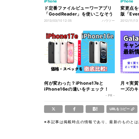
iPhone
iPhone
ド定番ファイルビューワーアプリ
変更点をチ
「GoodReader」を使いこなそう
版「Eve
- iPhone版の基礎とツボ(前編)
わった
2013/03/10 12:05
ハウツー
2012/11/13
何が変わった？iPhone17eと
月々実質1
iPhone16eの違いをチェック！
ーズのキ
ク！
- PR -
URLをコピー
※本記事は掲載時点の情報であり、最新のものと