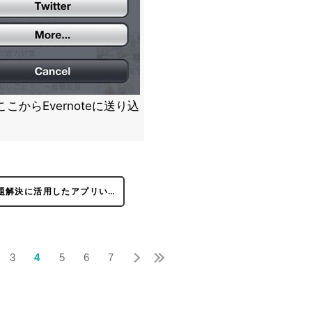
こからEvernoteに送り込
題解決に活用したアプリい…
3
4
5
6
7