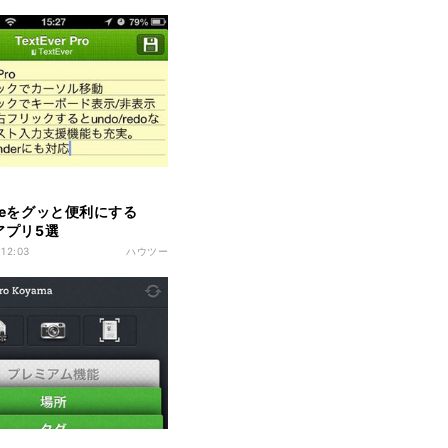
oteをグッと便利にする
eアプリ5選
 12:03
ハウツー