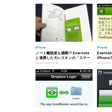
iPhone
iPhone
ノート離脱派も感嘆!? Evernote
Evern
と連携したモレスキンの「スマー
iPhon
トノートブック」の出来映え
2013/02/21
2012/10/03 22:39
レビュー