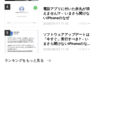
電話アプリに付いた赤丸が消
えません!? - いまさら聞けな
いiPhoneのなぜ
2026/07/17 11:15
ハウツー
ソフトウェアアップデートは
「今すぐ」実行すべき? - い
まさら聞けないiPhoneのな
ぜ
2026/08/02 11:15
ハウツー
ランキングをもっと見る