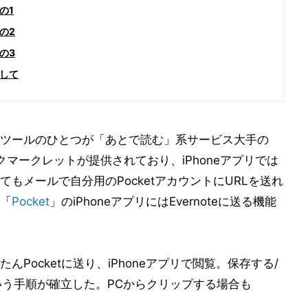
の1
の2
の3
して
ツールのひとつが「あとで読む」系サービス大手の
マークレットが提供されており、iPhoneアプリでは
もメールで自分用のPocketアカウントにURLを送れ
「
Pocket
」のiPhoneアプリにはEvernoteに送る機能
Pocketに送り、iPhoneアプリで閲覧。保存する/
という手順が確立した。PCからクリップする場合も
。