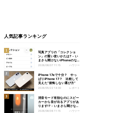
人気記事ランキング
写真アプリの「コレクショ
ン」の賢い使いかたは? - い
まさら聞けないiPhoneのな
ぜ
2026/08/07 11:15
ハウツー
iPhone 17eで十分？ やっ
ぱりiPhone 17？ 比較して
見えた“後悔しない選び方”
2026/05/22 14:00
レポート
消音モード有効なのにスピー
カーから音が出るアプリがあ
ります!? - いまさら聞けない
iPhoneのなぜ
2026/08/06 11:15
ハウツー