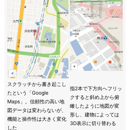
スクラッチから書き起こし
指2本で下方向へフリッ
たという「Google
クすると斜め上から俯
Maps」。信頼性の高い地
瞰したように地図が変
図データは変わらないが、
形し、建物によっては
機能と操作性は大きく変化
3D表示に切り替わる
した