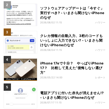
ソフトウェアアップデートは「今すぐ」
実行すべき? - いまさら聞けないiPhone
のなぜ
2026/08/02 11:15
ハウツー
クレカ情報の自動入力、3桁のコードも
いっしょに入力できない? - いまさら聞
けないiPhoneのなぜ
2026/08/04 11:15
ハウツー
iPhone 17eで十分？ やっぱりiPhone
17？ 比較して見えた“後悔しない選び
方”
2026/05/22 14:00
レポート
電話アプリに付いた赤丸が消えません!?
- いまさら聞けないiPhoneのなぜ
2026/07/17 11:15
ハウツー