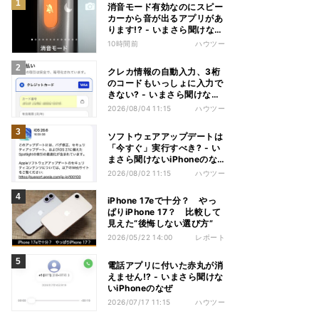
消音モード有効なのにスピー
カーから音が出るアプリがあ
ります!? - いまさら聞けない
iPhoneのなぜ
10時間前
ハウツー
クレカ情報の自動入力、3桁
のコードもいっしょに入力で
きない? - いまさら聞けない
iPhoneのなぜ
2026/08/04 11:15
ハウツー
ソフトウェアアップデートは
「今すぐ」実行すべき? - い
まさら聞けないiPhoneのな
ぜ
2026/08/02 11:15
ハウツー
iPhone 17eで十分？ やっ
ぱりiPhone 17？ 比較して
見えた“後悔しない選び方”
2026/05/22 14:00
レポート
電話アプリに付いた赤丸が消
えません!? - いまさら聞けな
いiPhoneのなぜ
2026/07/17 11:15
ハウツー