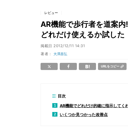
レビュー
AR機能で歩行者を道案内! i
どれだけ使えるか試した
掲載日
2012/12/11 14:31
著者：
大澤昌弘
URLをコピー
目次
AR機能でどれだけ的確に指示してく
1
いくつか見つかった改善点
2