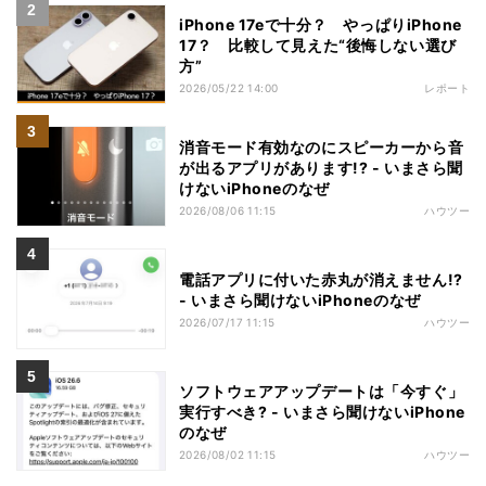
iPhone 17eで十分？ やっぱりiPhone
17？ 比較して見えた“後悔しない選び
方”
2026/05/22 14:00
レポート
消音モード有効なのにスピーカーから音
が出るアプリがあります!? - いまさら聞
けないiPhoneのなぜ
2026/08/06 11:15
ハウツー
電話アプリに付いた赤丸が消えません!?
- いまさら聞けないiPhoneのなぜ
2026/07/17 11:15
ハウツー
ソフトウェアアップデートは「今すぐ」
実行すべき? - いまさら聞けないiPhone
のなぜ
2026/08/02 11:15
ハウツー