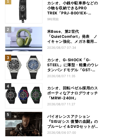
カシオ、小銭や駐車券などの
小物を収納できるPRO
TREK「PRJ-B001EX-
1JR」
9時間前
米Bose、第2世代
「QuietComfort」発表 ノ
イキャン強化、メガネ着用時
の低下を抑制
2026/08/07 07:34
カシオ、G-SHOCK「G-
STEEL」に薄型・軽量のウレ
タンバンドモデル「GST-
B1000」
2026/08/07 11:35
カシオ、回転ベゼル採用のス
ポーティなアナログウオッチ
「MRW-240H」
2026/08/07 11:27
バイオレンスアクション
『SISU/シス 復讐の血闘』の
ブルーレイ＆DVDセットが
12月2日に発売
2026/08/06 07:00