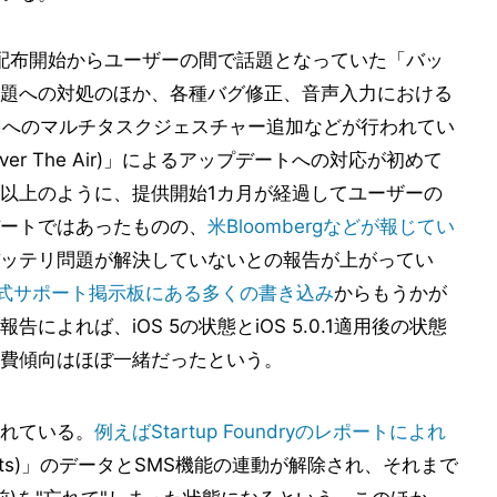
OS 5の配布開始からユーザーの間で話題となっていた「バッ
題への対処のほか、各種バグ修正、音声入力における
d
へのマルチタスクジェスチャー追加などが行われてい
ver The Air)」によるアップデートへの対応が初めて
以上のように、提供開始1カ月が経過してユーザーの
ートではあったものの、
米Bloombergなどが報じてい
ッテリ問題が解決していないとの報告が上がってい
の公式サポート掲示板にある多くの書き込み
からもうかが
よれば、iOS 5の状態とiOS 5.0.1適用後の状態
費傾向はほぼ一緒だったという。
れている。
例えばStartup Foundryのレポートによれ
ntacts)」のデータとSMS機能の連動が解除され、それまで