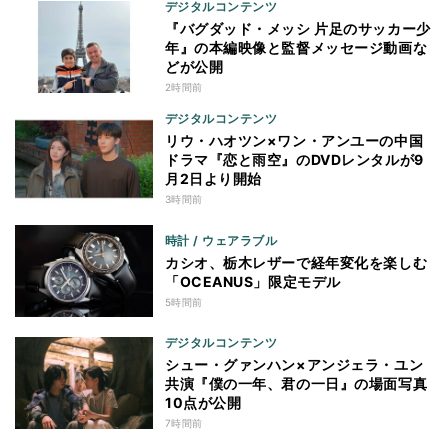
デジタルコンテンツ
『バグダッド・メッシ 片足のサッカー少
年』の本編映像と監督メッセージ動画な
どが公開
2時間前
デジタルコンテンツ
リウ・ハオツン×ワン・アンユーの中国
ドラマ『恋と雨空』のDVDレンタルが9
月2日より開始
3時間前
時計 / ウェアラブル
カシオ、栃木レザーで経年変化を楽しむ
「OCEANUS」限定モデル
5時間前
デジタルコンテンツ
シュー・グァンハン×アンジェラ・ユン
共演『僕の一年、君の一日』の場面写真
10点が公開
7時間前