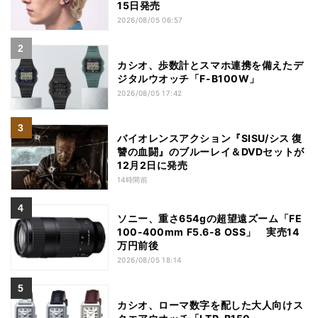
15日発売
2026/08/05 06:57
カシオ、歩数計とスマホ連携を備えたデ
ジタルウオッチ「F-B100W」
2026/08/05 17:42
バイオレンスアクション『SISU/シス 復
讐の血闘』のブルーレイ＆DVDセットが
12月2日に発売
14時間前
ソニー、重さ654gの超望遠ズーム「FE
100-400mm F5.6-8 OSS」 実売14
万円前後
2026/08/05 18:14
カシオ、ローマ数字を配した大人向けス