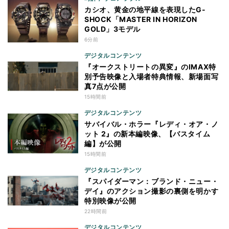
カシオ、黄金の地平線を表現したG-
SHOCK「MASTER IN HORIZON
GOLD」3モデル
6分前
デジタルコンテンツ
『オークストリートの異変』のIMAX特
別予告映像と入場者特典情報、新場面写
真7点が公開
15時間前
デジタルコンテンツ
サバイバル・ホラー『レディ・オア・ノ
ット 2』の新本編映像、【バスタイム
編】が公開
15時間前
デジタルコンテンツ
『スパイダーマン：ブランド・ニュー・
デイ』のアクション撮影の裏側を明かす
特別映像が公開
22時間前
デジタルコンテンツ