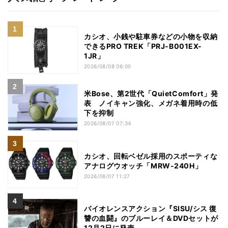
カシオ、小銭や駐車券などの小物を収納
できるPRO TREK「PRJ-B001EX-
1JR」
2026/08/08 06:00
米Bose、第2世代「QuietComfort」発
表 ノイキャン強化、メガネ着用時の低
下を抑制
2026/08/07 07:34
カシオ、回転ベゼル採用のスポーティな
アナログウオッチ「MRW-240H」
2026/08/07 11:27
バイオレンスアクション『SISU/シス 復
讐の血闘』のブルーレイ＆DVDセットが
12月2日に発売