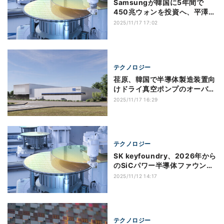
Samsungが韓国に5年間で
450兆ウォンを投資へ、平澤キ
ャンパスに新メモリ工場を建設
2025/11/17 17:02
へ
テクノロジー
荏原、韓国で半導体製造装置向
けドライ真空ポンプのオーバー
ホール新工場建設を計画
2025/11/17 16:29
テクノロジー
SK keyfoundry、2026年から
のSiCパワー半導体ファウンド
リサービスの提供を計画
2025/11/12 14:17
テクノロジー