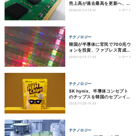
売上高が過去最高を更新へ、
DRAMシェア首位奪還の見通し
レポート
2026/01/13 14:10
テクノロジー
韓国が半導体に官民で700兆ウ
ォンを投資、ファブレス育成に
向けた官民ファウンドリ設立も
レポート
2025/12/15 17:53
計画
テクノロジー
SK hynix、半導体コンセプト
のチップスを韓国のセブンイレ
ブンにて販売
2025/11/26 15:33
テクノロジー