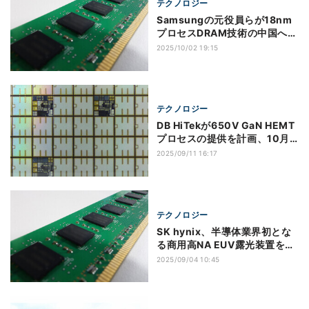
テクノロジー
Samsungの元役員らが18nm
プロセスDRAM技術の中国への
流出容疑で拘束 韓国メディア
2025/10/02 19:15
報道
テクノロジー
DB HiTekが650V GaN HEMT
プロセスの提供を計画、10月
末よりMPWプログラムを提供
2025/09/11 16:17
予定
テクノロジー
SK hynix、半導体業界初とな
る商用高NA EUV露光装置を利
川のM16ファブに導入
2025/09/04 10:45