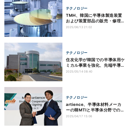
テクノロジー
TMH、韓国に半導体製造装置
および装置部品の販売・修理を
行う子会社を設立
2025/06/13 21:02
テクノロジー
住友化学が韓国での半導体用ケ
ミカル事業を強化、先端半導体
用素材開発体制を拡充
2025/05/14 08:40
テクノロジー
artience、半導体材料メーカ
ーの韓MTIと半導体分野での新
事業創出に向けたMOUを締結
2025/04/17 15:06