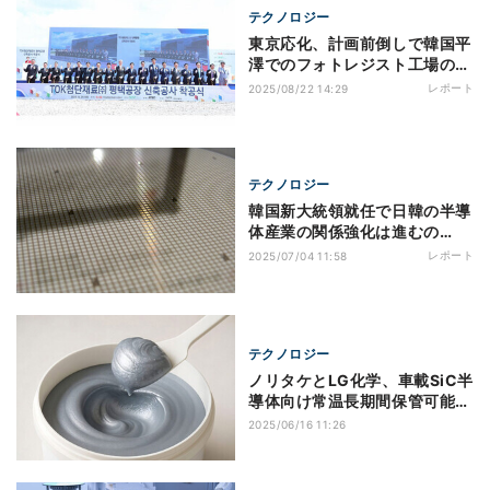
テクノロジー
東京応化、計画前倒しで韓国平
澤でのフォトレジスト工場の起
工式を開催
レポート
2025/08/22 14:29
テクノロジー
韓国新大統領就任で日韓の半導
体産業の関係強化は進むの
か？ 地政学リスクの観点から
レポート
2025/07/04 11:58
考える
テクノロジー
ノリタケとLG化学、車載SiC半
導体向け常温長期間保管可能な
銀ペースト接合材を開発
2025/06/16 11:26