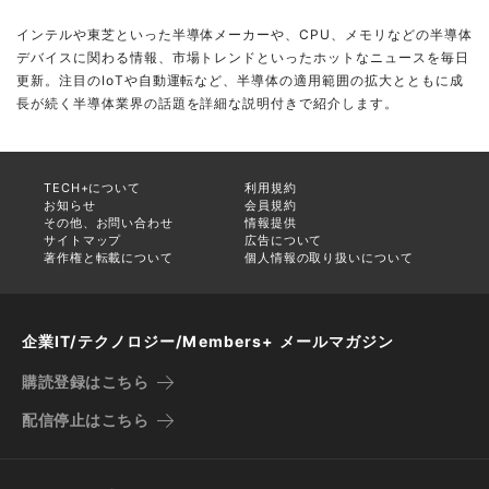
インテルや東芝といった半導体メーカーや、CPU、メモリなどの半導体
デバイスに関わる情報、市場トレンドといったホットなニュースを毎日
更新。注目のIoTや自動運転など、半導体の適用範囲の拡大とともに成
長が続く半導体業界の話題を詳細な説明付きで紹介します。
TECH+について
利用規約
お知らせ
会員規約
その他、お問い合わせ
情報提供
サイトマップ
広告について
著作権と転載について
個人情報の取り扱いについて
企業IT/テクノロジー/Members+ メールマガジン
購読登録はこちら
配信停止はこちら