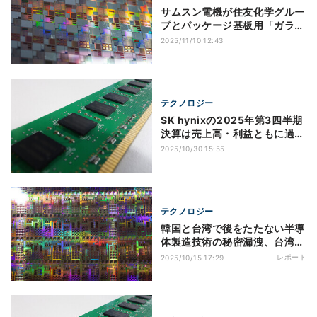
サムスン電機が住友化学グルー
プとパッケージ基板用「ガラス
コア」の合弁会社設立へ
2025/11/10 12:43
テクノロジー
SK hynixの2025年第3四半期
決算は売上高・利益ともに過去
最高を記録、価格上昇とAI需要
2025/10/30 15:55
がけん引
テクノロジー
韓国と台湾で後をたたない半導
体製造技術の秘密漏洩、台湾で
は7～8件の捜査が進行中
レポート
2025/10/15 17:29