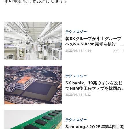
業の最新動向をお届けします。
テクノロジー
韓SKグループが斗山グループ
へのSK Siltron売却を検討、海
外メディア報道
レポート
2026/01/15 14:26
テクノロジー
SK hynix、19兆ウォンを投じ
てHBM後工程ファブを韓国の
清州に建設する計画を発表
2026/01/14 11:22
テクノロジー
Samsungの2025年第4四半期