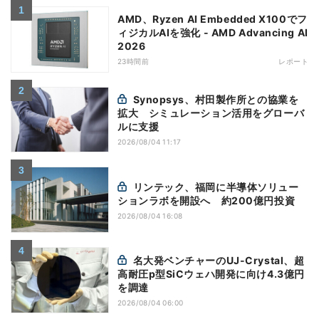
AMD、Ryzen AI Embedded X100でフ
ィジカルAIを強化 - AMD Advancing AI
2026
23時間前
レポート
Synopsys、村田製作所との協業を
拡大 シミュレーション活用をグローバ
ルに支援
2026/08/04 11:17
リンテック、福岡に半導体ソリュー
ションラボを開設へ 約200億円投資
2026/08/04 16:08
名大発ベンチャーのUJ-Crystal、超
高耐圧p型SiCウェハ開発に向け4.3億円
を調達
2026/08/04 06:00