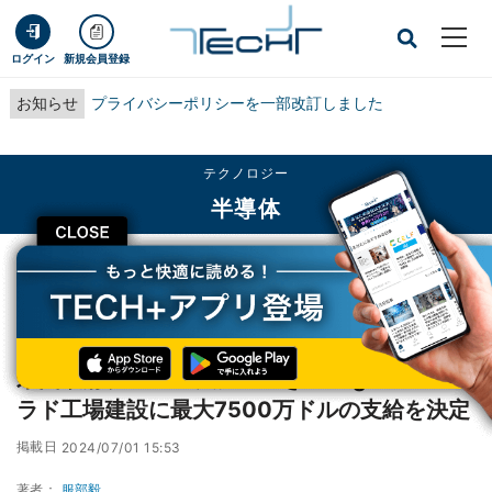
ログイン
新規会員登録
お知らせ
プライバシーポリシーを一部改訂しました
テクノロジー
半導体
CLOSE
TECH+
テクノロジー
半導体
米国政府、CHIPS法に基づきEntegrisのコロラド工場建設に最大7500万ドルの
支給を決定
米国政府、CHIPS法に基づきEntegrisのコロ
ラド工場建設に最大7500万ドルの支給を決定
掲載日
2024/07/01 15:53
著者：
服部毅