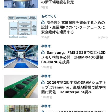
の新工場建設を決定
5分前
ものづくり
安全性と電磁耐性を確保するための
設計 - 産業用PCのインターフェースに
安全絶縁を適用する
35分前
レポート
半導体
Samsung、FMS 2026で次世代3D
メモリ構想を公開 zHBMや400層超
BV-NANDを披露
10時間前
半導体
2026年第2四半期のDRAMシェアト
ップはSamsung、生成AI需要で競争構
図に変化 Counterpoint調べ
12時間前
半導体