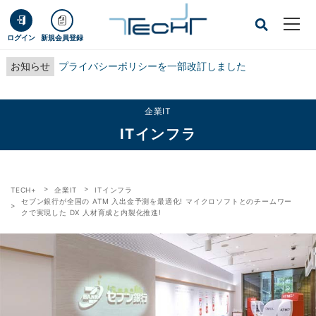
ログイン
新規会員登録
お知らせ
プライバシーポリシーを一部改訂しました
企業IT
ITインフラ
TECH+
企業IT
ITインフラ
セブン銀行が全国の ATM 入出金予測を最適化! マイクロソフトとのチームワー
クで実現した DX 人材育成と内製化推進!