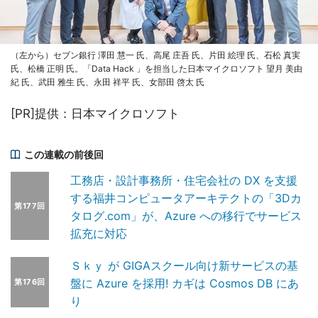
（左から）セブン銀行 澤田 慧一 氏、高尾 庄吾 氏、片田 絵理 氏、石松 真実
氏、松橋 正明 氏。「Data Hack 」を担当した日本マイクロソフト 望月 美由
紀 氏、武田 雅生 氏、永田 祥平 氏、女部田 啓太 氏
[PR]提供：日本マイクロソフト
この連載の前後回
工務店・設計事務所・住宅会社の DX を支援
する福井コンピュータアーキテクトの「3Dカ
第177回
タログ.com」が、Azure への移行でサービス
拡充に対応
Ｓｋｙ が GIGAスクール向け新サービスの基
盤に Azure を採用! カギは Cosmos DB にあ
第176回
り