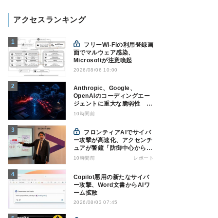
アクセスランキング
フリーWi-Fiの利用登録画
面でマルウェア感染、
Microsoftが注意喚起
2026/08/06 10:00
Anthropic、Google、
OpenAIのコーディングエー
ジェントに重大な脆弱性 認
証情報窃取などの恐れ
10時間前
フロンティアAIでサイバ
ー攻撃が高速化、アクセンチ
ュアが警鐘「防御中心からの
脱却を」
10時間前
レポート
Copilot悪用の新たなサイバ
ー攻撃、Word文書からAIワ
ーム拡散
2026/08/03 07:45