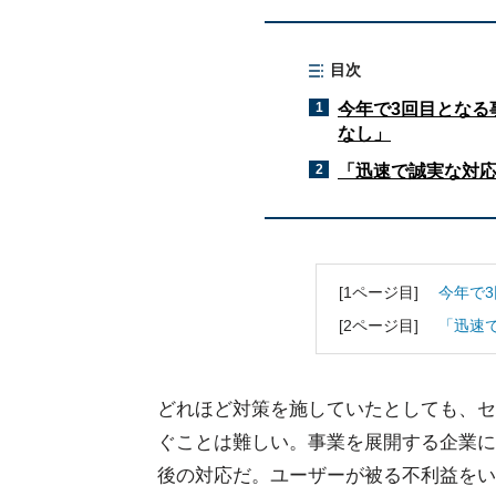
目次
1
今年で3回目となる
なし」
2
「迅速で誠実な対
[1ページ目]
今年で
[2ページ目]
「迅速
どれほど対策を施していたとしても、セ
ぐことは難しい。事業を展開する企業に
後の対応だ。ユーザーが被る不利益をい