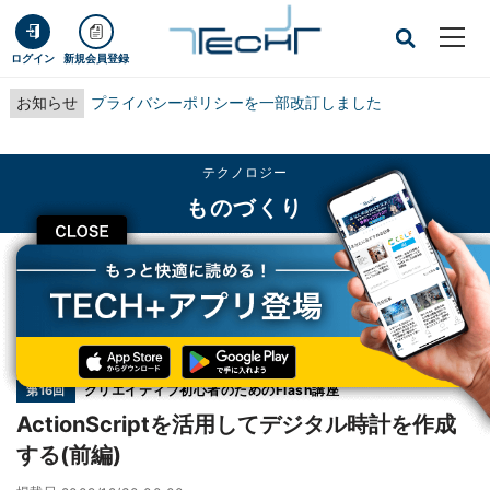
ログイン
新規会員登録
お知らせ
プライバシーポリシーを一部改訂しました
テクノロジー
ものづくり
CLOSE
TECH+
テクノロジー
ものづくり
ActionScriptを活用してデジタル時計を作成する(前編)
連載
クリエイティブ初心者のためのFlash講座
第16回
ActionScriptを活用してデジタル時計を作成
する(前編)