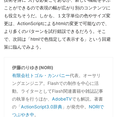
技術を身につける必要こそあるが、新しい機能を学ぶ
ことができるので表現の幅が広がり別のコンテンツに
も役立ちそうだ。しかも、１文字単位の色やサイズ変
更は、ActionScriptによるhtmlの変更で可能なので、
より多くのパターンを試行錯誤できるだろう。そこ
で、次回は「htmlで色指定して表示する」という回避
策に臨んでみよう。
伊藤のりゆき(NORI)
有限会社トゴル・カンパニー
代表。オーサリ
ングエンジニア。Flashでの制作を中心に活
動。ライターとしてFlash関連書籍や雑誌記事
の執筆を行うほか、
AdobeTV
でも解説。著書
の「
ActionScript3.0辞典
」が発売中。
NORIで
つぶやき中
。