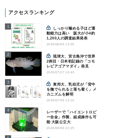
アクセスランキング
しっかり噛める子ほど運
動能力は高い 阪大が小4約
1,200人の調査結果発表
2026/08/06 13:05
琉球大、宮古島沖で世界
2例目・日本初記録の「コモ
レビアゴアマダイ」発見
2026/07/27 16:43
東邦大、乳幼児が「背中
を撫でられると落ち着く」メ
カニズムを解明
2026/07/09 13:10
レーザーで「ハイエントロピ
ー合金」作製、組成操作も可
能 大阪公立大
2026/08/06 22:25