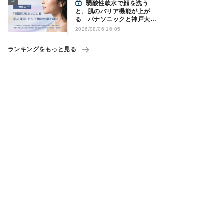
弱酸性軟水で顔を洗う
と、肌のバリア機能が上が
る パナソニックと神戸大が
確認
2026/08/06 16:05
ランキングをもっと見る