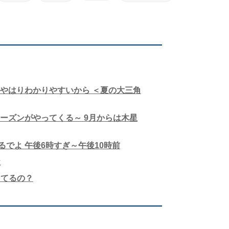
は、やはりわかりやすいから ＜夏の大三角
シーズンがやってくる～ 9月からは木星
るでよ 午後6時すぎ～午後10時前
近
ってるの？