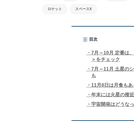
ロケット
スペースX
目次
7月～10月 定番
＞をチェック
7月～11月 土星の
も
11月8日は月食もあ
年末には火星の接
宇宙開発はどうな