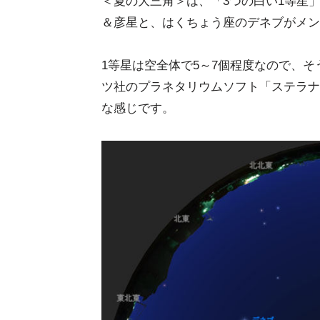
＜夏の大三角＞は、「3つの白い1等星
＆彦星と、はくちょう座のデネブがメン
1等星は空全体で5～7個程度なので、
ツ社のプラネタリウムソフト「ステラナ
な感じです。