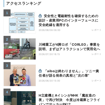
アクセスランキング
安全性と電磁耐性を確保するための
設計 - 産業用PCのインターフェースに
安全絶縁を適用する
レポート
2026/08/06 06:00
川崎重工が4脚ロボ「CORLEO」事業を
説明、まずはアトラクションで実用化へ
レポート
2026/07/30 18:15
「aiboは終わりません」。ソニー責
任者が語る発表の真相と“次の章”
レポート
2026/06/30 15:00
H立建機とAイシンがNHK「魔改造の
夜」で再び対決 今度は冷蔵庫とフライ
パンでサッカーPK!?