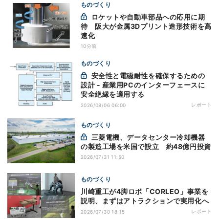
ものづくり
ロケットや自動車部品への応用に期
待 阪大が金属3Dプリント造形技術を高
速化
10分前
ものづくり
安全性と電磁耐性を確保するための
設計 - 産業用PCのインターフェースに
安全絶縁を適用する
レポート
2026/08/06 06:00
ものづくり
三菱電機、データセンター冷却機器
の製造工場を米国で設立 約48億円投資
2026/07/31 11:50
ものづくり
川崎重工が4脚ロボ「CORLEO」事業を
説明、まずはアトラクションで実用化へ
レポート
2026/07/30 18:15