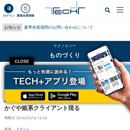
ログイン
新規会員登録
お知らせ
夏季休業期間のお問い合わせについて
テクノロジー
ものづくり
CLOSE
TECH+
テクノロジー
ものづくり
かぐや姫系クライアント現る
連載
デザイナー哀の劇場 R(リターンズ)
第4回
かぐや姫系クライアント現る
掲載日
2014/10/14 12:00
著者：
まずりん