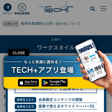
ログイン
新規会員登録
お知らせ
夏季休業期間のお問い合わせについて
企業IT
ワークスタイル
CLOSE
TECH+
企業IT
ワークスタイル
GPT-4が使えるという強みあり
連載
ゼロから始める、生成AIモバイルアプリ「Microsoft
第2回
Copilot」
GPT-4が使えるという強みあり
掲載日
2024/02/02 11:05