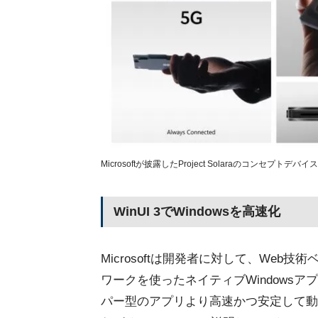
Microsoftが披露したProject Solaraのコンセプトデバイス
WinUI 3でWindowsを高速化
Microsoftは開発者に対して、Web技
ワークを使ったネイティブWindows
パー型のアプリより高速かつ安定して動作す