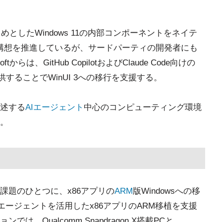
じめとしたWindows 11の内部コンポーネントをネイテ
K2」構想を推進しているが、サードパーティの開発者にも
らは、GitHub CopilotおよびClaude Code向けの
供することでWinUI 3への移行を支援する。
述する
AIエージェント
中心のコンピューティング環境
。
課題のひとつに、x86アプリの
ARM
版Windowsへの移
26で、AIエージェントを活用したx86アプリのARM移植を支援
、Qualcomm Snapdragon X搭載PCと、