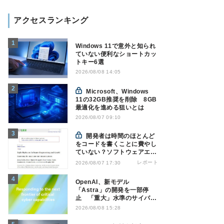
アクセスランキング
Windows 11で意外と知られ
ていない便利なショートカッ
トキー6選
2026/08/08 14:05
Microsoft、Windows
11の32GB推奨を削除 8GB
最適化を進める狙いとは
2026/08/07 09:10
開発者は時間のほとんど
をコードを書くことに費やし
ていない？ソフトウェアエン
ジニアリングにおけるAIの8
レポート
2026/08/07 17:30
つの神話への賛否
OpenAI、新モデル
「Astra」の開発を一部停
止 「重大」水準のサイバー
攻撃能力の可能性
2026/08/08 15:28