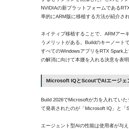
NVIDIAの新プラットフォームであるRTX
率的にARM版に移植する方法が紹介さ
ネイティブ移植することで、ARMアー
うメリットがある。BuildのキーノートでNV
すべてのWindowsアプリをRTX Sp
の解消に向けて本腰を入れる決意を表明
Microsoft IQとScoutでAIエー
Build 2026でMicrosoftが力
て発表されたのが「Microsoft IQ」と「
エージェント型AIの性能は使用者が与