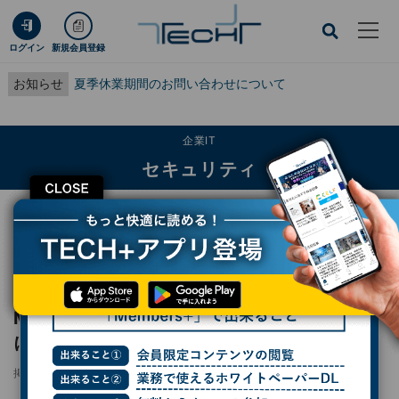
ログイン
新規会員登録
お知らせ
夏季休業期間のお問い合わせについて
企業IT
セキュリティ
CLOSE
TECH+
企業IT
セキュリティ
Minecraftマルウェアで11.6万人感染 若年層による嫌がらせにも悪用
レポート
Minecraftマルウェアで11.6万人感染 若年層
による嫌がらせにも悪用
掲載日
更新日
2026/06/11 13:27
2026/06/12 16:58