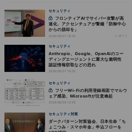
セキュリティ
フロンティアAIでサイバー攻撃が高
速化、アクセンチュアが警鐘「防御中心
からの脱却を」
レポート
2026/08/07 18:40
セキュリティ
Anthropic、Google、OpenAIのコー
ディングエージェントに重大な脆弱性
認証情報窃取などの恐れ
2026/08/07 18:02
セキュリティ
フリーWi-Fiの利用登録画面でマルウ
ェア感染、Microsoftが注意喚起
2026/08/06 10:00
セキュリティ対策
ダークパターン対策協会、日本生命「ち
ょこつみ・スマホ年金」申込フローを