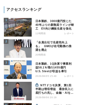
アクセスランキング
日本製鉄、3000億円投じた
40年ぶりの新熱延ラインが竣
工 EV向け鋼板生産を強化
11時間前
レポート
「全員出社で生産性向上
を」 GMOが在宅勤務の推
奨を廃止
20時間前
日本製鉄、1Q決算で事業利
益58.1％増の1455億円
U.S. Steelが収益を牽引
レポート
2026/08/05 15:49
NTTドコモ決算、第1四
半期は増収増益 通信収入に
底打ちの兆し、金融・AIを強
化
2026/08/06 20:19