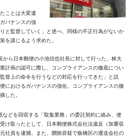
たことは大変遺
ガバナンスの強
りと監督していく」と述べ、同様の不正行為がないか
策を講じるよう求めた。
長から日本郵便の小池信也社長に対して行った。林大
業計画の認可に際し、コンプライアンスの徹底につい
監督上の命令を行うなどの対応を行ってきた」と説
便におけるガバナンスの強化、コンプライアンスの徹
摘した。
紙などを回収する「取集業務」の委託契約に絡み、便
受け取ったとして、日本郵便株式会社法違反（加重収
元社員を逮捕。また、贈賄容疑で板橋区の運送会社の