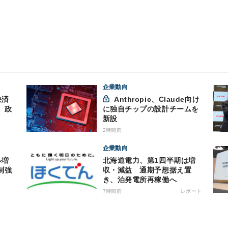
企業動向
決済
Anthropic、Claude向け
、政
に独自チップの設計チームを
新設
2時間前
企業動向
ル増
北海道電力、第1四半期は増
制強
収・減益 通期予想据え置
き、泊発電所再稼働へ
7時間前
レポート