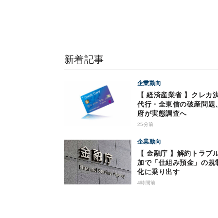
新着記事
企業動向
【 経済産業省 】クレカ
代行・全東信の破産問題
府が実態調査へ
25分前
企業動向
【 金融庁 】解約トラブ
加で「仕組み預金」の規
化に乗り出す
4時間前