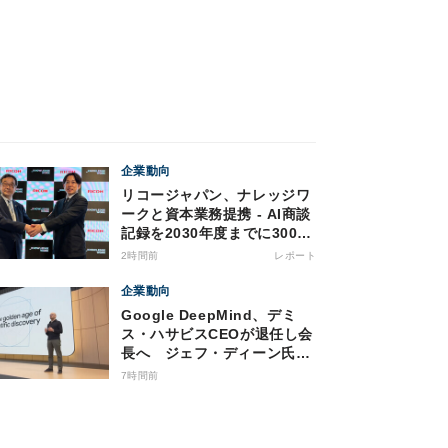
企業動向
リコージャパン、ナレッジワ
ークと資本業務提携 - AI商談
記録を2030年度までに3000
社へ
2時間前
レポート
企業動向
Google DeepMind、デミ
ス・ハサビスCEOが退任し会
長へ ジェフ・ディーン氏も
退社
7時間前