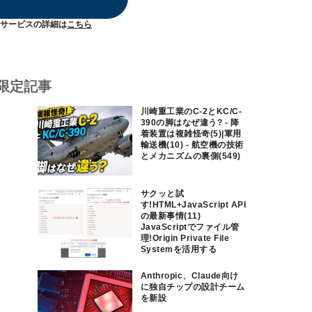
サービスの詳細は
こちら
限定記事
川崎重工業のC-2とKC/C-
390の脚はなぜ違う? - 降
着装置は複雑怪奇(5)|軍用
輸送機(10) - 航空機の技術
とメカニズムの裏側(549)
サクッと試
す!HTML+JavaScript API
の最新事情(11)
JavaScriptでファイル管
理!Origin Private File
Systemを活用する
Anthropic、Claude向け
に独自チップの設計チーム
を新設