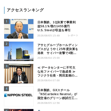
アクセスランキング
日本製鉄、1Q決算で事業利
益58.1％増の1455億円
U.S. Steelが収益を牽引
レポート
2026/08/05 15:49
アサヒグループホールディン
グスがようやく25年度決算を
発表 サイバー攻撃で4割減
益
2026/08/04 15:00
≪ データセンターに不可欠
な光ファイバーで急成長 ≫
フジクラ社長・岡田直樹の技
術論「見えない技術優位性、
2026/08/04 07:00
見えない差別化でトップの座
を！」
日本製鉄、GXスチール
「NSCarbolex Neutral」が
国交省のグリーン鉄試行工事
に採用
2026/08/05 12:56