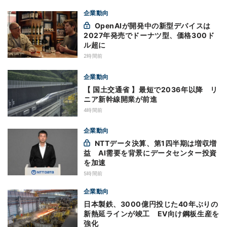
企業動向
OpenAIが開発中の新型デバイスは
2027年発売でドーナツ型、価格300ド
ル超に
2時間前
企業動向
【 国土交通省 】最短で2036年以降 リ
ニア新幹線開業が前進
4時間前
企業動向
NTTデータ決算、第1四半期は増収増
益 AI需要を背景にデータセンター投資
を加速
5時間前
企業動向
日本製鉄、3000億円投じた40年ぶりの
新熱延ラインが竣工 EV向け鋼板生産を
強化