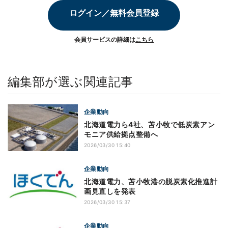
ログイン／無料会員登録
会員サービスの詳細は
こちら
編集部が選ぶ関連記事
企業動向
北海道電力ら4社、苫小牧で低炭素アン
モニア供給拠点整備へ
2026/03/30 15:40
企業動向
北海道電力、苫小牧港の脱炭素化推進計
画見直しを発表
2026/03/30 15:37
企業動向