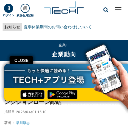
ログイン
新規会員登録
お知らせ
夏季休業期間のお問い合わせについて
企業IT
企業動向
CLOSE
TECH+
企業IT
企業動向
北海道電力、GX推進機構の債務保証付きトランジションローン締結
北海道電力、GX推進機構の債務保証付きトラ
ンジションローン締結
掲載日
2026/04/01 15:10
著者：
早川厚志