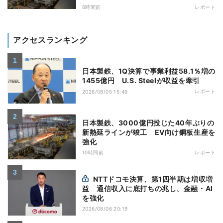
6時間前
レポート
アクセスランキング
日本製鉄、1Q決算で事業利益58.1％増の
1455億円 U.S. Steelが収益を牽引
レポート
2026/08/05 15:49
日本製鉄、3000億円投じた40年ぶりの
新熱延ラインが竣工 EV向け鋼板生産を
強化
10時間前
レポート
NTTドコモ決算、第1四半期は増収増
益 通信収入に底打ちの兆し、金融・AI
を強化
2026/08/06 20:19