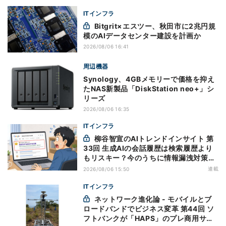
ITインフラ
Bitgrit×エスツー、秋田市に2兆円規
模のAIデータセンター建設を計画か
2026/08/06 16:41
周辺機器
Synology、4GBメモリーで価格を抑え
たNAS新製品「DiskStation neo+」シ
リーズ
2026/08/06 16:35
ITインフラ
柳谷智宣のAIトレンドインサイト 第
33回 生成AIの会話履歴は検索履歴より
もリスキー？今のうちに情報漏洩対策を
万全にしておこう
連載
2026/08/06 15:50
ITインフラ
ネットワーク進化論 - モバイルとブ
ロードバンドでビジネス変革 第44回 ソ
フトバンクが「HAPS」のプレ商用サー