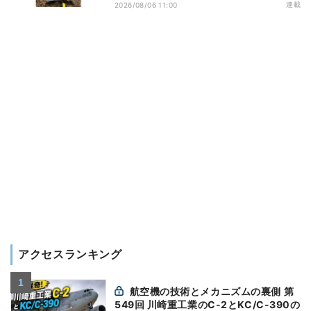
ビス開始を表明、本格的な商用展開のめ
連載
2026/08/06 11:00
どは
アクセスランキング
航空機の技術とメカニズムの裏側 第
549回 川崎重工業のC-2とKC/C-390の