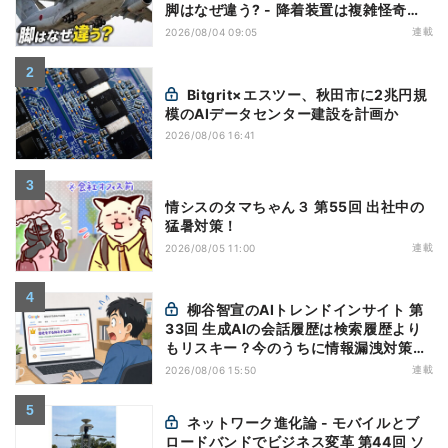
脚はなぜ違う? - 降着装置は複雑怪奇
(5)|軍用輸送機(10)
連載
2026/08/04 09:05
Bitgrit×エスツー、秋田市に2兆円規
模のAIデータセンター建設を計画か
2026/08/06 16:41
情シスのタマちゃん３ 第55回 出社中の
猛暑対策！
連載
2026/08/05 11:00
柳谷智宣のAIトレンドインサイト 第
33回 生成AIの会話履歴は検索履歴より
もリスキー？今のうちに情報漏洩対策を
万全にしておこう
連載
2026/08/06 15:50
ネットワーク進化論 - モバイルとブ
ロードバンドでビジネス変革 第44回 ソ