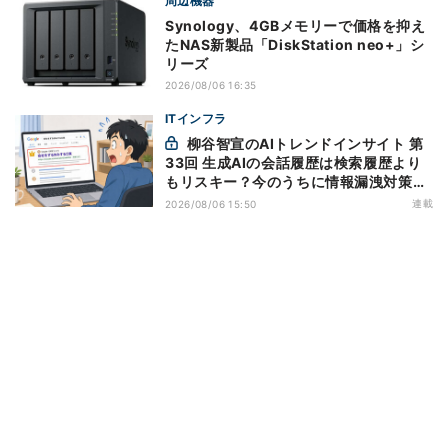
周辺機器
Synology、4GBメモリーで価格を抑え
たNAS新製品「DiskStation neo+」シ
リーズ
2026/08/06 16:35
ITインフラ
柳谷智宣のAIトレンドインサイト 第
33回 生成AIの会話履歴は検索履歴より
もリスキー？今のうちに情報漏洩対策を
万全にしておこう
連載
2026/08/06 15:50