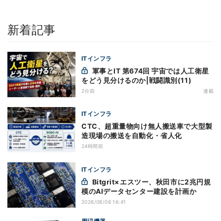
新着記事
ITインフラ
軍事とIT 第674回 宇宙では人工衛星
をどう見分けるのか|戦闘識別(11)
2分前
連載
ITインフラ
CTC、超重量物向け無人搬送車で大型製
造現場の搬送を自動化・省人化
24時間前
ITインフラ
Bitgrit×エスツー、秋田市に2兆円規
模のAIデータセンター建設を計画か
2026/08/06 16:41