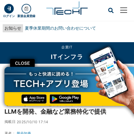
ログイン
新規会員登録
お知らせ
夏季休業期間のお問い合わせについて
企業IT
ITインフラ
CLOSE
TECH+
企業IT
ITインフラ
リコーがGPT-5と同程度性能のオンプレミスLLMを開発、金融など業務特化で提
供
リコーがGPT-5と同程度性能のオンプレミス
LLMを開発、金融など業務特化で提供
掲載日
2025/10/10 17:14
著者：
熊谷知泰