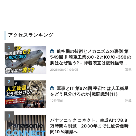
アクセスランキング
航空機の技術とメカニズムの裏側 第
549回 川崎重工業のC-2とKC/C-390の
脚はなぜ違う? - 降着装置は複雑怪奇
(5)|軍用輸送機(10)
連載
2026/08/04 09:05
軍事とIT 第674回 宇宙では人工衛星
をどう見分けるのか|戦闘識別(11)
10時間前
連載
パナソニック コネクト、生成AIで78.8
万時間を削減 2030年までに総労働時
間10％削減へ