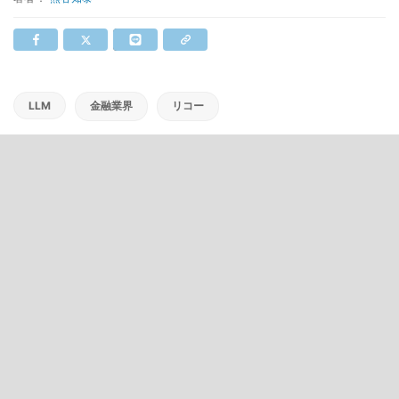
LLM
金融業界
リコー