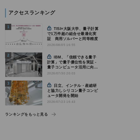
アクセスランキング
TISI×大阪大学、量子計算
で1万件超の組合せ最適化実
証 商用ソルバーと同等精度
2026/08/05 16:55
IBM、「信頼できる量子
計算」で量子優位性を実証 -
量子コンピュータ活用に向け
た新たな節目に
2026/07/30 20:03
日立、インテル・産総研
と協力しシリコン量子コンピ
ュータ開発を開始
2026/07/23 16:43
ランキングをもっと見る