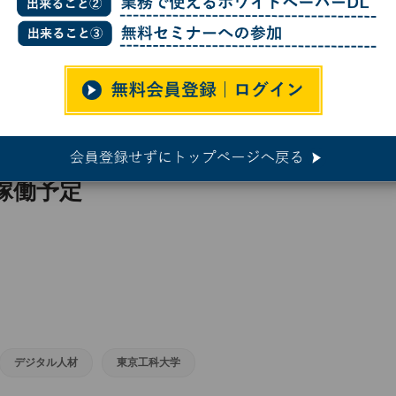
 DGX B200を12台接続したAIスパコン構築へ、2025年10月より稼働予定
X B200を12台接続したAIスパコン
り稼働予定
デジタル人材
東京工科大学