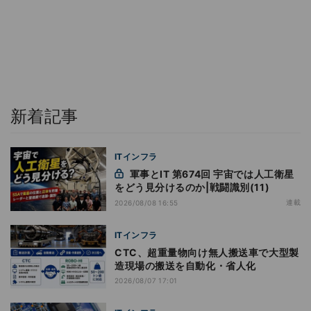
新着記事
ITインフラ
軍事とIT 第674回 宇宙では人工衛星
をどう見分けるのか|戦闘識別(11)
連載
2026/08/08 16:55
ITインフラ
CTC、超重量物向け無人搬送車で大型製
造現場の搬送を自動化・省人化
2026/08/07 17:01