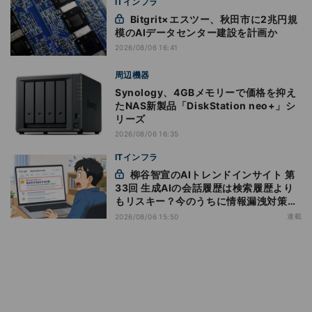
ITインフラ
Bitgrit×エスツー、秋田市に2兆円規
模のAIデータセンター建設を計画か
2026/08/06 16:41
周辺機器
Synology、4GBメモリーで価格を抑え
たNAS新製品「DiskStation neo+」シ
リーズ
2026/08/06 16:35
ITインフラ
柳谷智宣のAIトレンドインサイト 第
33回 生成AIの会話履歴は検索履歴より
もリスキー？今のうちに情報漏洩対策を
万全にしておこう
連載
2026/08/06 15:50