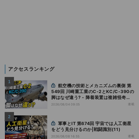
アクセスランキング
航空機の技術とメカニズムの裏側 第
549回 川崎重工業のC-2とKC/C-390の
脚はなぜ違う? - 降着装置は複雑怪奇
(5)|軍用輸送機(10)
連載
2026/08/04 09:05
軍事とIT 第674回 宇宙では人工衛星
をどう見分けるのか|戦闘識別(11)
連載
2026/08/08 16:55