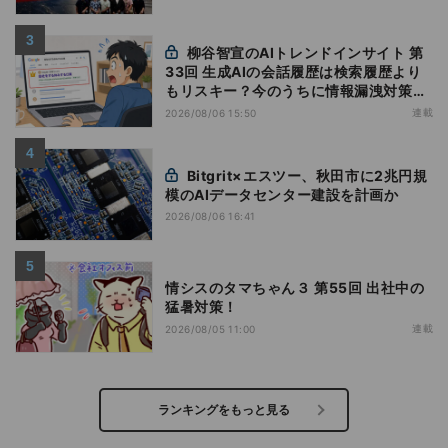
柳谷智宣のAIトレンドインサイト 第
33回 生成AIの会話履歴は検索履歴より
もリスキー？今のうちに情報漏洩対策を
万全にしておこう
連載
2026/08/06 15:50
Bitgrit×エスツー、秋田市に2兆円規
模のAIデータセンター建設を計画か
2026/08/06 16:41
情シスのタマちゃん３ 第55回 出社中の
猛暑対策！
連載
2026/08/05 11:00
ランキングをもっと見る