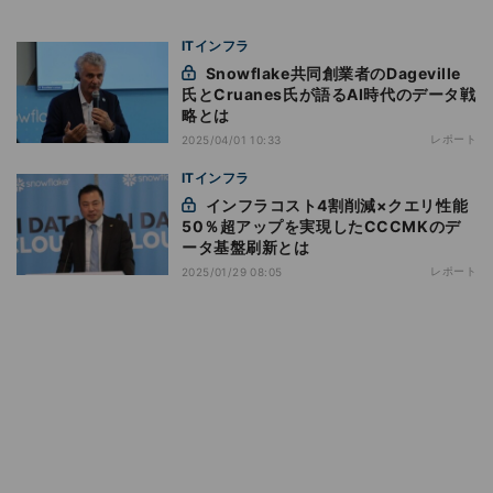
ITインフラ
Snowflake共同創業者のDageville
氏とCruanes氏が語るAI時代のデータ戦
略とは
レポート
2025/04/01 10:33
ITインフラ
インフラコスト4割削減×クエリ性能
50％超アップを実現したCCCMKのデ
ータ基盤刷新とは
レポート
2025/01/29 08:05