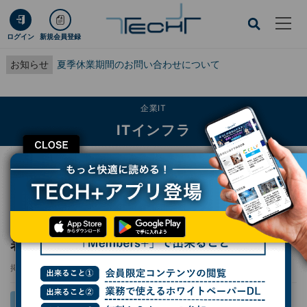
ログイン
新規会員登録
お知らせ
夏季休業期間のお問い合わせについて
企業IT
ITインフラ
CLOSE
TECH+
企業IT
ITインフラ
Snowflake Cortex AIを拡張する新製品発表、生成AIによるSQL機能を提供
Snowflake Cortex AIを拡張する新製品発
表、生成AIによるSQL機能を提供
掲載日
2025/06/04 12:44