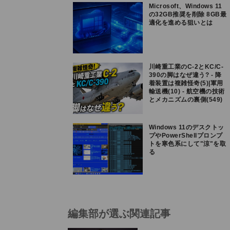
Microsoft、Windows 11
の32GB推奨を削除 8GB最
適化を進める狙いとは
川崎重工業のC-2とKC/C-
390の脚はなぜ違う? - 降
着装置は複雑怪奇(5)|軍用
輸送機(10) - 航空機の技術
とメカニズムの裏側(549)
Windows 11のデスクトッ
プやPowerShellプロンプ
トを寒色系にして"涼"を取
る
編集部が選ぶ関連記事