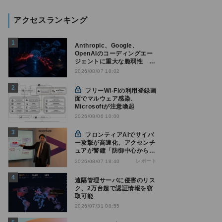
アクセスランキング
Anthropic、Google、
OpenAIのコーディングエー
ジェントに重大な脆弱性 認
証情報窃取などの恐れ
2026/08/07 18:02
フリーWi-Fiの利用登録画
面でマルウェア感染、
Microsoftが注意喚起
2026/08/06 10:00
フロンティアAIでサイバ
ー攻撃が高速化、アクセンチ
ュアが警鐘「防御中心からの
脱却を」
レポート
2026/08/07 18:40
遠隔管理サーバに侵害のリス
ク、2万台超で認証情報を窃
取可能
2026/07/31 08:55