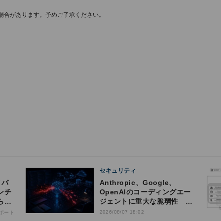
場合があります。予めご了承ください。
セキュリティ
Anthropic、Google、
ンチ
OpenAIのコーディングエー
らの
ジェントに重大な脆弱性 認
証情報窃取などの恐れ
2026/08/07 18:02
ポート