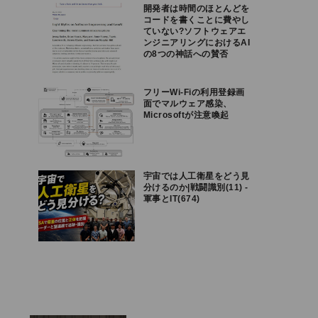
開発者は時間のほとんどを
コードを書くことに費やし
ていない?ソフトウェアエ
ンジニアリングにおけるAI
の8つの神話への賛否
フリーWi-Fiの利用登録画
面でマルウェア感染、
Microsoftが注意喚起
宇宙では人工衛星をどう見
分けるのか|戦闘識別(11) -
軍事とIT(674)