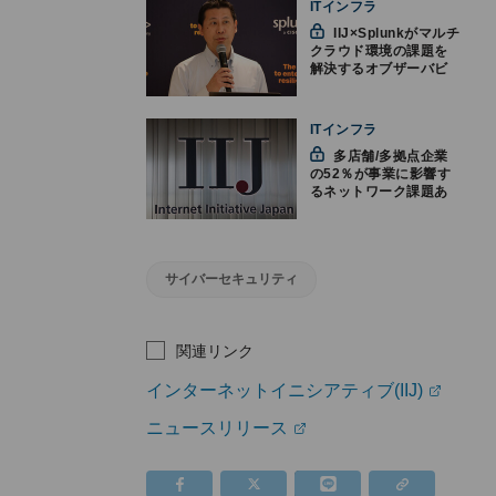
ITインフラ
IIJ×Splunkがマルチ
クラウド環境の課題を
解決するオブザーバビ
リティサービス
ITインフラ
多店舗/多拠点企業
の52％が事業に影響す
るネットワーク課題あ
り‐IIJの調査
サイバーセキュリティ
関連リンク
インターネットイニシアティブ(IIJ)
ニュースリリース