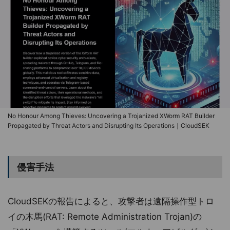
No Honour Among Thieves: Uncovering a Trojanized XWorm RAT Builder
Propagated by Threat Actors and Disrupting Its Operations｜CloudSEK
侵害手法
CloudSEKの報告によると、攻撃者は遠隔操作型トロ
イの木馬(RAT: Remote Administration Trojan)の