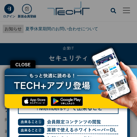
ログイン
新規会員登録
お知らせ
夏季休業期間のお問い合わせについて
企業IT
セキュリティ
CLOSE
TECH+
企業IT
セキュリティ
攻撃者が攻撃者にマルウェア配布、2万台近いデバイスに感染
攻撃者が攻撃者にマルウェア配布、2万台近い
デバイスに感染
掲載日
2025/01/27 17:31
著者：
後藤大地