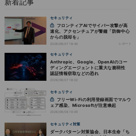
新着記事
セキュリティ
フロンティアAIでサイバー攻撃が高
速化、アクセンチュアが警鐘「防御中心
からの脱却を」
レポート
2026/08/07 18:40
セキュリティ
Anthropic、Google、OpenAIのコー
ディングエージェントに重大な脆弱性
認証情報窃取などの恐れ
2026/08/07 18:02
セキュリティ
フリーWi-Fiの利用登録画面でマルウ
ェア感染、Microsoftが注意喚起
2026/08/06 10:00
セキュリティ対策
ダークパターン対策協会、日本生命「ち