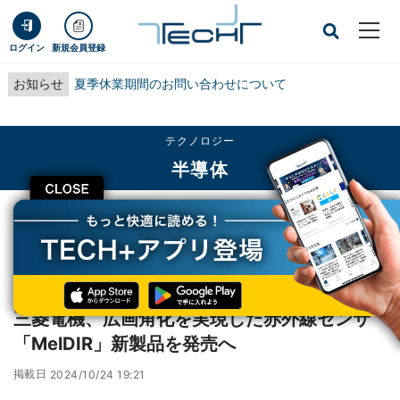
ログイン
新規会員登録
お知らせ
夏季休業期間のお問い合わせについて
テクノロジー
半導体
CLOSE
TECH+
テクノロジー
半導体
三菱電機、広画角化を実現した赤外線センサ「MelDIR」新製品を発売へ
レポート
三菱電機、広画角化を実現した赤外線センサ
「MelDIR」新製品を発売へ
掲載日
2024/10/24 19:21