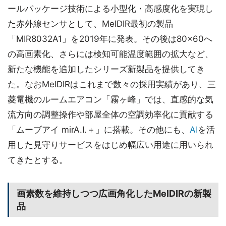
ールパッケージ技術による小型化・高感度化を実現し
た赤外線センサとして、MelDIR最初の製品
「MIR8032A1」を2019年に発表。その後は80×60へ
の高画素化、さらには検知可能温度範囲の拡大など、
新たな機能を追加したシリーズ新製品を提供してき
た。なおMelDIRはこれまで数々の採用実績があり、三
菱電機のルームエアコン「霧ヶ峰」では、直感的な気
流方向の調整操作や部屋全体の空調効率化に貢献する
「ムーブアイ mirA.I.＋」に搭載。その他にも、
AI
を活
用した見守りサービスをはじめ幅広い用途に用いられ
てきたとする。
画素数を維持しつつ広画角化したMelDIRの新製
品