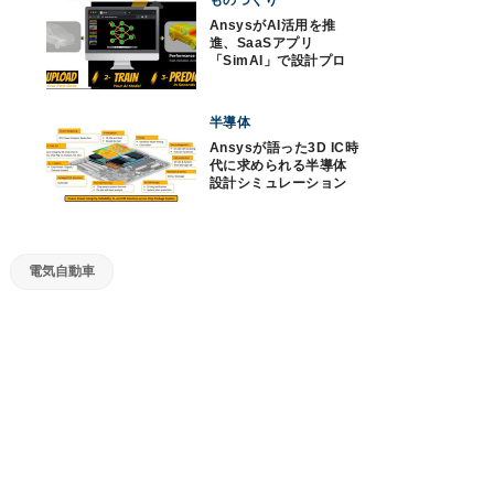
ものづくり
AnsysがAI活用を推
進、SaaSアプリ
「SimAI」で設計プロ
セスを最大100倍高速化
半導体
Ansysが語った3D IC時
代に求められる半導体
設計シミュレーション
の在り方
電気自動車