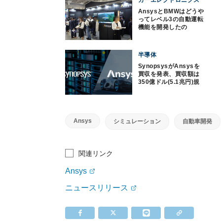
カーエレクトロニクス
AnsysとBMWはどうや
ってレベル3の自動運転
機能を開発したの
か？ 鍵はシミュレー
ションとAIの活用にあ
り
半導体
SynopsysがAnsysを
買収を発表、買収額は
350億ドル(5.1兆円)規
模
Ansys
シミュレーション
自動車開発
関連リンク
Ansys
ニュースリリース