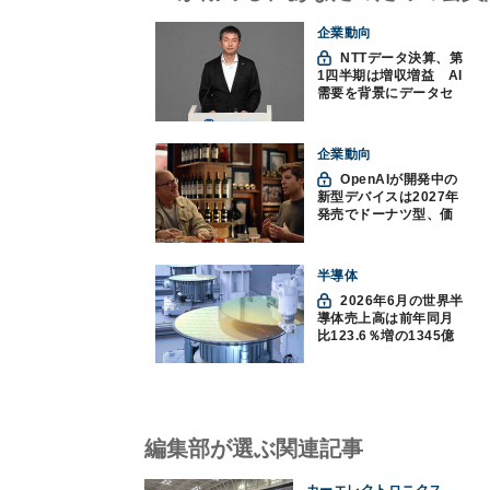
企業動向
NTTデータ決算、第
1四半期は増収増益 AI
需要を背景にデータセ
ンター投資を加速
企業動向
OpenAIが開発中の
新型デバイスは2027年
発売でドーナツ型、価
格300ドル超に
半導体
2026年6月の世界半
導体売上高は前年同月
比123.6％増の1345億
ドルで過去最高更新
SIA調べ
編集部が選ぶ関連記事