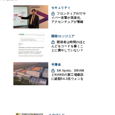
セキュリティ
フロンティアAIでサ
イバー攻撃が高速化、
アクセンチュアが警鐘
「防御中心からの脱却
を」
開発/エンジニア
開発者は時間のほと
んどをコードを書くこ
とに費やしていない？
ソフトウェアエンジニ
アリングにおけるAIの8
つの神話への賛否
半導体
SK hynix、DRAM
とNANDの新工場建設
に総額54.3兆ウォンを
投資