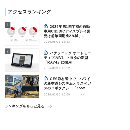
アクセスランキング
2026年第1四半期の自動
車用CID/DICディスプレイ需
要は前年同期比2％減、
Counterpoint調べ
2026/08/05 12:53
パナソニック オートモー
ティブのIVI、トヨタの新型
「RAV4」に採用
2026/03/19 15:22
CES取材道中で、ハワイ
の新交通システムとラスベガ
スのロボタクシー「Zoox」
に乗った話
レポート
2026/02/12 16:00
ランキングをもっと見る