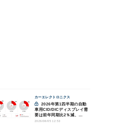
カーエレクトロニクス
2026年第1四半期の自動
車用CID/DICディスプレイ需
要は前年同期比2％減、
Counterpoint調べ
2026/08/05 12:53