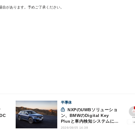
場合があります。予めご了承ください。
半導体
NXPのUWBソリューショ
DC
ン、BMWのDigital Key
Plusと車内検知システムに採
用
2026/08/05 14:38