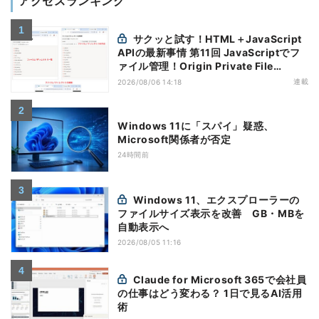
アクセスランキング
サクッと試す！HTML＋JavaScript
APIの最新事情 第11回 JavaScriptでフ
ァイル管理！Origin Private File
Systemを活用する
連載
2026/08/06 14:18
Windows 11に「スパイ」疑惑、
Microsoft関係者が否定
24時間前
Windows 11、エクスプローラーの
ファイルサイズ表示を改善 GB・MBを
自動表示へ
2026/08/05 11:16
Claude for Microsoft 365で会社員
の仕事はどう変わる？ 1日で見るAI活用
術