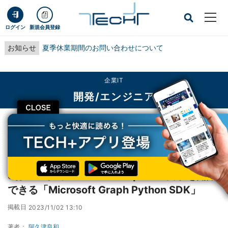
ログイン
新規会員登録
お知らせ
夏季休業期間のお問い合わせについて
企業IT
開発/エンジニア
CLOSE
TECH+
企業IT
開発/エンジニア
5行コードでMicrosoft Graphへの要求を開始できる「Microsoft Graph
Python SDK」
5行コードでMicrosoft Graphへの要求を開始
できる「Microsoft Graph Python SDK」
掲載日
2023/11/02 13:10
著者：
阿久津良和