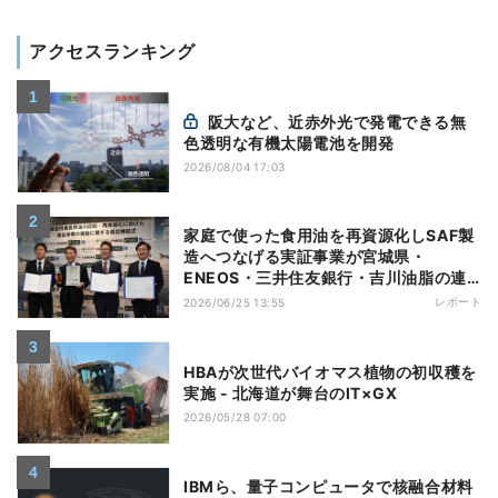
アクセスランキング
阪大など、近赤外光で発電できる無
色透明な有機太陽電池を開発
2026/08/04 17:03
家庭で使った食用油を再資源化しSAF製
造へつなげる実証事業が宮城県・
ENEOS・三井住友銀行・吉川油脂の連
携でスタート
レポート
2026/06/25 13:55
HBAが次世代バイオマス植物の初収穫を
実施 - 北海道が舞台のIT×GX
2026/05/28 07:00
IBMら、量子コンピュータで核融合材料