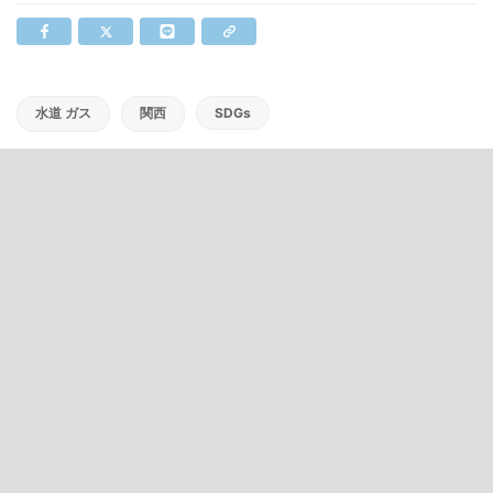
水道 ガス
関西
SDGs