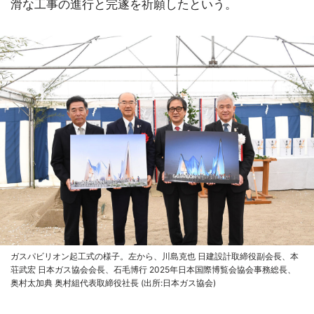
滑な工事の進行と完遂を祈願したという。
ガスパビリオン起工式の様子。左から、川島克也 日建設計取締役副会長、本
荘武宏 日本ガス協会会長、石毛博行 2025年日本国際博覧会協会事務総長、
奥村太加典 奥村組代表取締役社長 (出所:日本ガス協会)