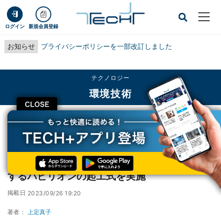
ログイン
新規会員登録
お知らせ
プライバシーポリシーを一部改訂しました
テクノロジー
環境技術
CLOSE
TECH+
テクノロジー
環境技術
日本ガス協会、2025年大阪・関西万博に出展するパビリオンの起工式を実施
日本ガス協会、2025年大阪・関西万博に出展
するパビリオンの起工式を実施
掲載日
2023/09/26 19:20
著者：
上定真子