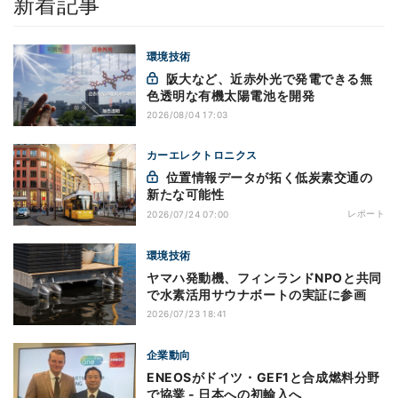
新着記事
環境技術
阪大など、近赤外光で発電できる無
色透明な有機太陽電池を開発
2026/08/04 17:03
カーエレクトロニクス
位置情報データが拓く低炭素交通の
新たな可能性
レポート
2026/07/24 07:00
環境技術
ヤマハ発動機、フィンランドNPOと共同
で水素活用サウナボートの実証に参画
2026/07/23 18:41
企業動向
ENEOSがドイツ・GEF1と合成燃料分野
で協業 - 日本への初輸入へ