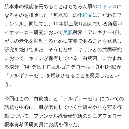
肌本来の機能を高めることはもちろん肌の
ストレス
に
なるものを排除した「無添加」の
化粧品
にこだわるフ
ァンケル。同社では、10年以上取り組んでいる角層バ
イオマーカー研究において
美肌
酵素「アルギナーゼ1」
が肌の老化を抑制するために重要であることを発見し
研究を続けてきた。そうした中、キリンとの共同研究
において、キリンが保有している「白麴菌」に含まれ
る成分「14-デヒドロエルゴステロール」(14-DHE)が
「アルギナーゼ1」を増加させることを発見したとい
う。
今回はこの「白麹菌」と「アルギナーゼ1」についての
話題を中心に、肌が老化していく仕組みや肌を守る行
動について、ファンケル総合研究所のシニアフェロー
榎本有希子研究員にお話を伺った。