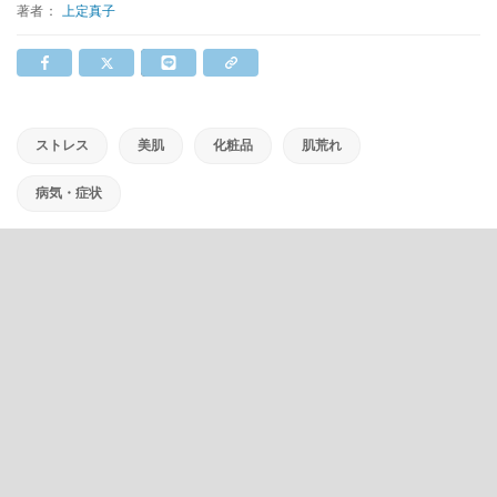
著者：
上定真子
ストレス
美肌
化粧品
肌荒れ
病気・症状