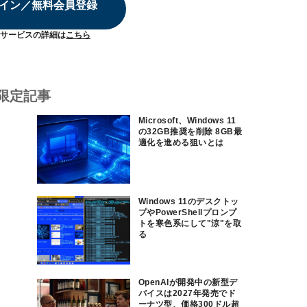
イン／無料会員登録
サービスの詳細は
こちら
限定記事
Microsoft、Windows 11
の32GB推奨を削除 8GB最
適化を進める狙いとは
Windows 11のデスクトッ
プやPowerShellプロンプ
トを寒色系にして"涼"を取
る
OpenAIが開発中の新型デ
バイスは2027年発売でド
ーナツ型、価格300ドル超