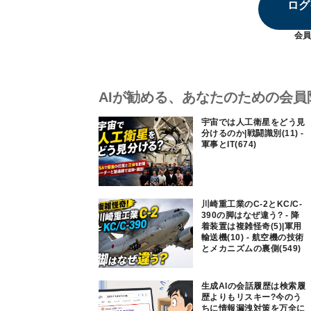
ログ
会員
AIが勧める、あなたのための会員
宇宙では人工衛星をどう見
分けるのか|戦闘識別(11) -
軍事とIT(674)
川崎重工業のC-2とKC/C-
390の脚はなぜ違う? - 降
着装置は複雑怪奇(5)|軍用
輸送機(10) - 航空機の技術
とメカニズムの裏側(549)
生成AIの会話履歴は検索履
歴よりもリスキー?今のう
ちに情報漏洩対策を万全に