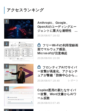
アクセスランキング
Anthropic、Google、
OpenAIのコーディングエー
ジェントに重大な脆弱性 認
証情報窃取などの恐れ
2026/08/07 18:02
フリーWi-Fiの利用登録画
面でマルウェア感染、
Microsoftが注意喚起
2026/08/06 10:00
フロンティアAIでサイバ
ー攻撃が高速化、アクセンチ
ュアが警鐘「防御中心からの
脱却を」
レポート
2026/08/07 18:40
Copilot悪用の新たなサイバ
ー攻撃、Word文書からAIワ
ーム拡散
2026/08/03 07:45