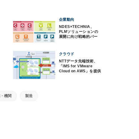
企業動向
NDES×TECHNIA、
PLMソリューションの
展開に向け戦略的パー
トナーシップ契約
クラウド
NTTデータ先端技術、
「IMS for VMware
Cloud on AWS」を提供
開始
業・機関
製造