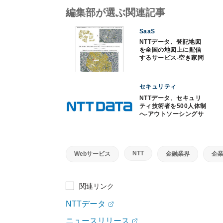
編集部が選ぶ関連記事
SaaS
NTTデータ、登記地図
を全国の地図上に配信
するサービス‐空き家問
題対策へ
セキュリティ
NTTデータ、セキュリ
ティ技術者を500人体制
へ‐アウトソーシングサ
ービスを拡充
NTT
Webサービス
金融業界
企
関連リンク
NTTデータ
ニュースリリース