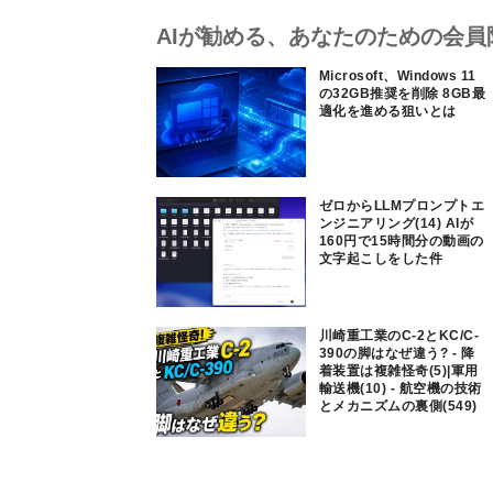
AIが勧める、あなたのための会員
Microsoft、Windows 11
の32GB推奨を削除 8GB最
適化を進める狙いとは
ゼロからLLMプロンプトエ
ンジニアリング(14) AIが
160円で15時間分の動画の
文字起こしをした件
川崎重工業のC-2とKC/C-
390の脚はなぜ違う? - 降
着装置は複雑怪奇(5)|軍用
輸送機(10) - 航空機の技術
とメカニズムの裏側(549)