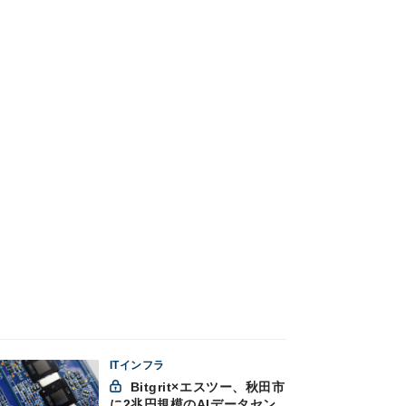
ITインフラ
Bitgrit×エスツー、秋田市
に2兆円規模のAIデータセン