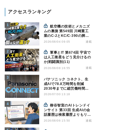
アクセスランキング
航空機の技術とメカニズ
ムの裏側 第549回 川崎重工
業のC-2とKC/C-390の脚は
なぜ違う? - 降着装置は複雑
連載
2026/08/04 09:05
怪奇(5)|軍用輸送機(10)
軍事とIT 第674回 宇宙で
は人工衛星をどう見分けるの
か|戦闘識別(11)
連載
2026/08/08 16:55
パナソニック コネクト、生
成AIで78.8万時間を削減
2030年までに総労働時間
10％削減へ
2026/07/30 13:18
柳谷智宣のAIトレンドイ
ンサイト 第33回 生成AIの会
話履歴は検索履歴よりもリス
キー？今のうちに情報漏洩対
連載
2026/08/06 15:50
策を万全にしておこう