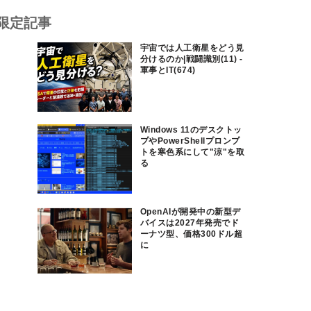
限定記事
宇宙では人工衛星をどう見
分けるのか|戦闘識別(11) -
軍事とIT(674)
Windows 11のデスクトッ
プやPowerShellプロンプ
トを寒色系にして"涼"を取
る
OpenAIが開発中の新型デ
バイスは2027年発売でド
ーナツ型、価格300ドル超
に