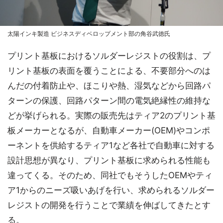
太陽インキ製造 ビジネスディベロップメント部の角谷武徳氏
プリント基板におけるソルダーレジストの役割は、プ
リント基板の表面を覆うことによる、不要部分へのは
んだの付着防止や、ほこりや熱、湿気などから回路パ
ターンの保護、回路パターン間の電気絶縁性の維持な
どが挙げられる。実際の販売先はティア2のプリント基
板メーカーとなるが、自動車メーカー(OEM)やコンポ
ーネントを供給するティア1など各社で自動車に対する
設計思想が異なり、プリント基板に求められる性能も
違ってくる。そのため、同社でもそうしたOEMやティ
ア1からのニーズ吸いあげを行い、求められるソルダー
レジストの開発を行うことで業績を伸ばしてきたとす
る。