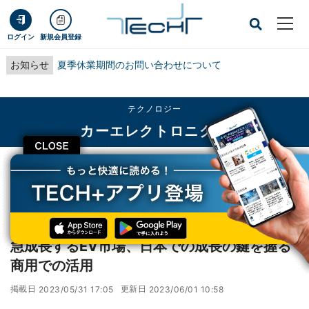
ログイン
新規会員登録
お知らせ
夏季休業期間のお問い合わせについて
テクノロジー
カーエレクトロニクス
CLOSE
TECH+
テクノロジー
カーエレクトロニクス
急成長するEV市場、日本での成長の鍵を握る商用での活用
レポート
急成長するEV市場、日本での成長の鍵を握る
商用での活用
掲載日
更新日
2023/05/31 17:05
2023/06/01 10:58