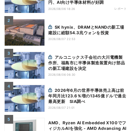
円、AI向け半導体材料が好調
レポート
2026/08/06 18:26
SK hynix、DRAMとNANDの新工場
建設に総額54.3兆ウォンを投資
2026/08/07 22:53
アルコニックス子会社の大川電機製
作所、福島市に半導体製造装置向け部品
の新工場建設を決定
2026/08/06 06:30
2026年6月の世界半導体売上高は前
年同月比123.6％増の1345億ドルで過去
最高更新 SIA調べ
2026/08/07 21:01
AMD、Ryzen AI Embedded X100でフ
ィジカルAIを強化 - AMD Advancing AI