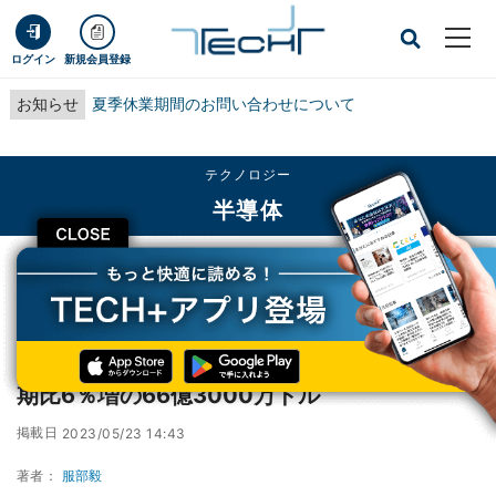
ログイン
新規会員登録
お知らせ
夏季休業期間のお問い合わせについて
テクノロジー
半導体
CLOSE
TECH+
テクノロジー
半導体
AMATの2023年度第2四半期売上高は前年同期比6％増の66億3000万ドル
AMATの2023年度第2四半期売上高は前年同
期比6％増の66億3000万ドル
掲載日
2023/05/23 14:43
著者：
服部毅