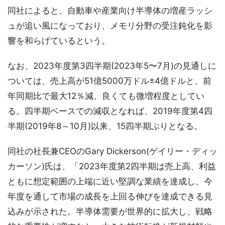
同社によると、自動車や産業向け半導体の増産ラッシ
ュが追い風になっており、メモリ分野の受注鈍化を影
響を和らげているという。
なお、2023年度第3四半期(2023年5〜7月)の見通しに
ついては、売上高が51億5000万ドル±4億ドルと、前
年同期比で最大12％減、良くても微増程度としてい
る。四半期ベースでの減収となれば、2019年度第4四
半期(2019年8～10月)以来、15四半期ぶりとなる。
同社の社長兼CEOのGary Dickerson(ゲイリー・ディッ
カーソン)氏は、「2023年度第2四半期は売上高、利益
ともに想定範囲の上端に近い堅調な業績を達成し、今
年度を通して市場の成長を上回る伸びを達成できる見
込みが示された。半導体需要が世界的に拡大し、戦略