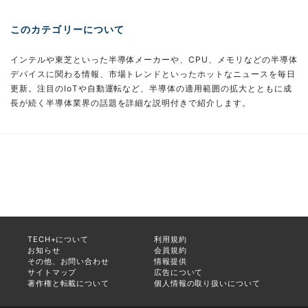
このカテゴリーについて
インテルや東芝といった半導体メーカーや、CPU、メモリなどの半導体
デバイスに関わる情報、市場トレンドといったホットなニュースを毎日
更新。注目のIoTや自動運転など、半導体の適用範囲の拡大とともに成
長が続く半導体業界の話題を詳細な説明付きで紹介します。
TECH+について
利用規約
お知らせ
会員規約
その他、お問い合わせ
情報提供
サイトマップ
広告について
著作権と転載について
個人情報の取り扱いについて