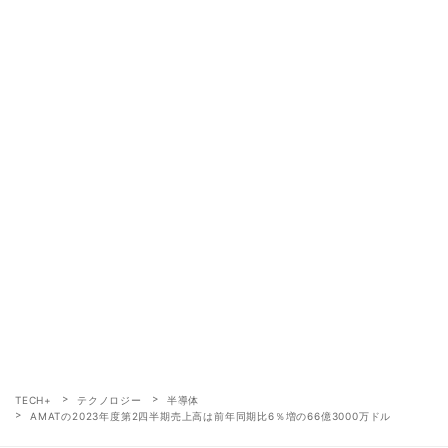
TECH+
テクノロジー
半導体
AMATの2023年度第2四半期売上高は前年同期比6％増の66億3000万ドル