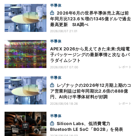
半導体
2026年6月の世界半導体売上高は前
年同月比123.6％増の1345億ドルで過去
最高更新 SIA調べ
2026/08/07 21:01
半導体
APEX 2026から見えてきた未来:先端電
子パッケージングの最新事情と次なるパ
ラダイムシフト
レポート
2026/08/07 07:00
半導体
レゾナックの2026年12月期上期のコ
ア営業利益は前年同期比2.6倍の888億
円、AI向け半導体材料が好調
レポート
2026/08/06 18:26
半導体
Silicon Labs、低消費電力
Bluetooth LE SoC「BG2B」を発表
2026/08/06 16:03