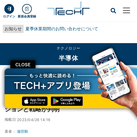
ログイン
新規会員登録
お知らせ
夏季休業期間のお問い合わせについて
テクノロジー
半導体
CLOSE
TECH+
テクノロジー
半導体
米国の国立半導体技術センター「NSTC」のビジョンと戦略が判明
米国の国立半導体技術センター「NSTC」のビ
ジョンと戦略が判明
掲載日
2023/04/26 14:16
著者：
服部毅