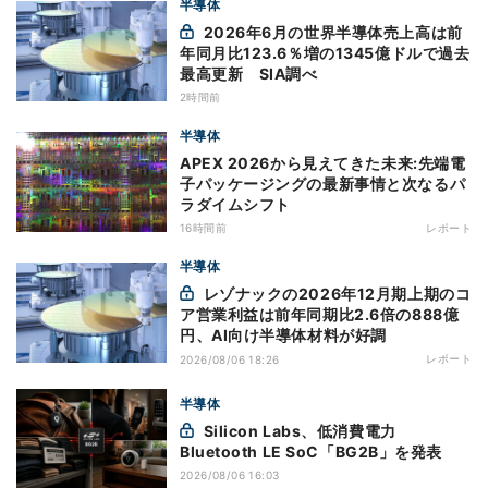
半導体
2026年6月の世界半導体売上高は前
年同月比123.6％増の1345億ドルで過去
最高更新 SIA調べ
2時間前
半導体
APEX 2026から見えてきた未来:先端電
子パッケージングの最新事情と次なるパ
ラダイムシフト
16時間前
レポート
半導体
レゾナックの2026年12月期上期のコ
ア営業利益は前年同期比2.6倍の888億
円、AI向け半導体材料が好調
レポート
2026/08/06 18:26
半導体
Silicon Labs、低消費電力
Bluetooth LE SoC「BG2B」を発表
2026/08/06 16:03