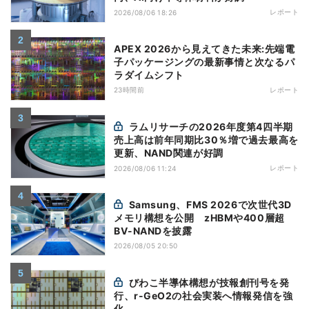
レポート
2026/08/06 18:26
APEX 2026から見えてきた未来:先端電
子パッケージングの最新事情と次なるパ
ラダイムシフト
23時間前
レポート
ラムリサーチの2026年度第4四半期
売上高は前年同期比30％増で過去最高を
更新、NAND関連が好調
レポート
2026/08/06 11:24
Samsung、FMS 2026で次世代3D
メモリ構想を公開 zHBMや400層超
BV-NANDを披露
2026/08/05 20:50
びわこ半導体構想が技報創刊号を発
行、r-GeO2の社会実装へ情報発信を強
化