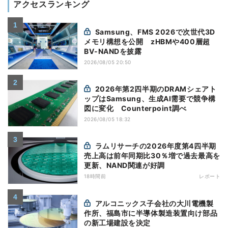
アクセスランキング
Samsung、FMS 2026で次世代3D
メモリ構想を公開 zHBMや400層超
BV-NANDを披露
2026/08/05 20:50
2026年第2四半期のDRAMシェアト
ップはSamsung、生成AI需要で競争構
図に変化 Counterpoint調べ
2026/08/05 18:32
ラムリサーチの2026年度第4四半期
売上高は前年同期比30％増で過去最高を
更新、NAND関連が好調
18時間前
レポート
アルコニックス子会社の大川電機製
作所、福島市に半導体製造装置向け部品
の新工場建設を決定