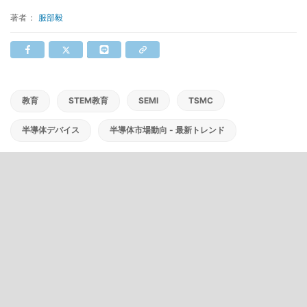
著者：
服部毅
教育
STEM教育
SEMI
TSMC
半導体デバイス
半導体市場動向 - 最新トレンド