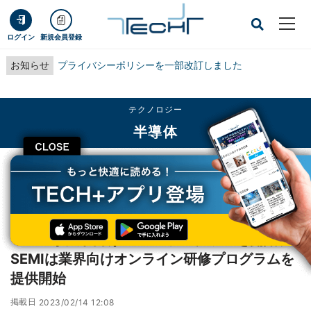
ログイン
新規会員登録
お知らせ
プライバシーポリシーを一部改訂しました
テクノロジー
半導体
CLOSE
TECH+
テクノロジー
半導体
TSMCが大学向けFinFETプログラムを開始、SEMIは業界向けオンライン研修プ
ログラムを提供開始
TSMCが大学向けFinFETプログラムを開始、
SEMIは業界向けオンライン研修プログラムを
提供開始
掲載日
2023/02/14 12:08