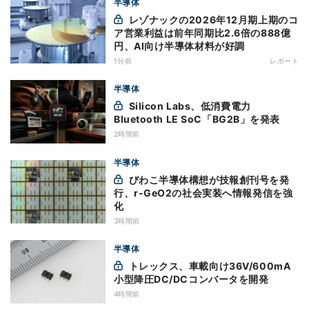
半導体
レゾナックの2026年12月期上期のコ
ア営業利益は前年同期比2.6倍の888億
円、AI向け半導体材料が好調
1分前
レポート
半導体
Silicon Labs、低消費電力
Bluetooth LE SoC「BG2B」を発表
2時間前
半導体
びわこ半導体構想が技報創刊号を発
行、r-GeO2の社会実装へ情報発信を強
化
3時間前
半導体
トレックス、車載向け36V/600mA
小型降圧DC/DCコンバータを開発
4時間前