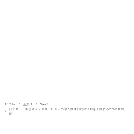
TECH+
企業IT
SaaS
日立系、「仮想オフィスサービス」の導入推進部門の活動を支援する2つの新機
能