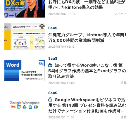
お寺にもDXの波 - 一畑寺など山陰5社が
明かしたkintone導入の効果
レポート
2026/08/06 09:05
SaaS
沖縄電力グループ、kintone導入で年間1
万5,000時間の業務時間削減
2026/08/04 16:15
SaaS
知って得するWord使いこなし術 第
54回 グラフ作成の基本とExcelグラフの
取り込み方法
連載
2026/08/03 11:00
SaaS
Google Workspaceをビジネスで活
用する 第143回 プレゼン資料を読み込む
だけでナレーション付き動画を作成可能
になった「Google Vids」
連載
2026/07/31 11:00