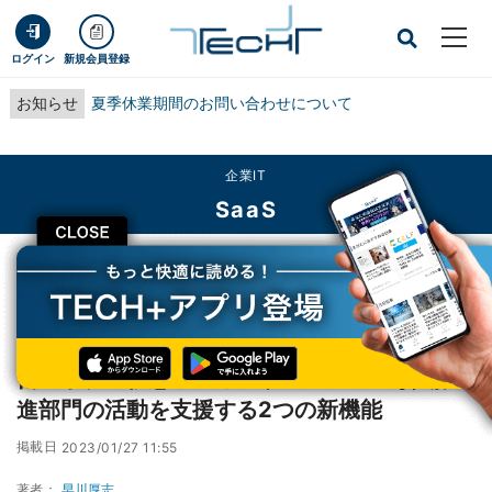
ログイン
新規会員登録
お知らせ
夏季休業期間のお問い合わせについて
企業IT
SaaS
CLOSE
TECH+
企業IT
SaaS
日立系、「仮想オフィスサービス」の導入推進部門の活動を支援する2つの新機
能
日立系、「仮想オフィスサービス」の導入推
進部門の活動を支援する2つの新機能
掲載日
2023/01/27 11:55
著者：
早川厚志