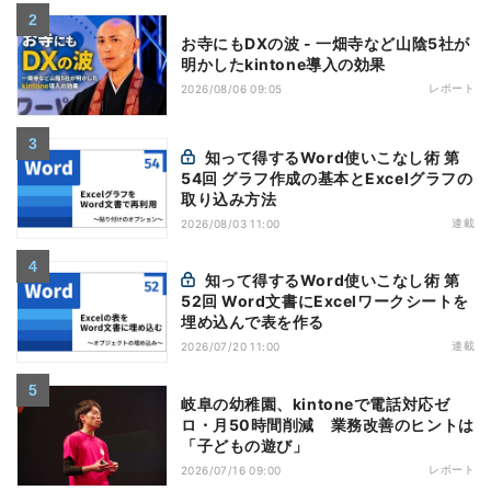
お寺にもDXの波 - 一畑寺など山陰5社が
明かしたkintone導入の効果
レポート
2026/08/06 09:05
知って得するWord使いこなし術 第
54回 グラフ作成の基本とExcelグラフの
取り込み方法
連載
2026/08/03 11:00
知って得するWord使いこなし術 第
52回 Word文書にExcelワークシートを
埋め込んで表を作る
連載
2026/07/20 11:00
岐阜の幼稚園、kintoneで電話対応ゼ
ロ・月50時間削減 業務改善のヒントは
「子どもの遊び」
レポート
2026/07/16 09:00