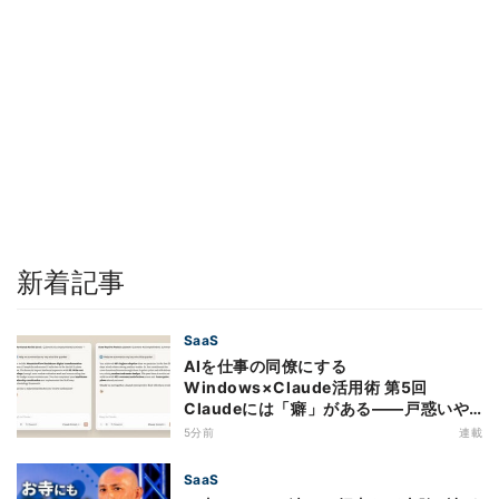
新着記事
SaaS
AIを仕事の同僚にする
Windows×Claude活用術 第5回
Claudeには「癖」がある――戸惑いや
すい7つの仕様
5分前
連載
SaaS