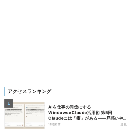
アクセスランキング
AIを仕事の同僚にする
Windows×Claude活用術 第5回
Claudeには「癖」がある――戸惑いや
すい7つの仕様
11時間前
連載