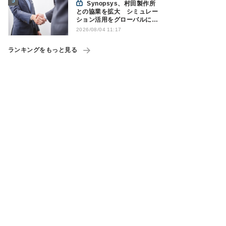
Synopsys、村田製作所
との協業を拡大 シミュレー
ション活用をグローバルに支
援
2026/08/04 11:17
ランキングをもっと見る