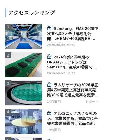
アクセスランキング
Samsung、FMS 2026で
次世代3Dメモリ構想を公
開 zHBMや400層超BV-
NANDを披露
2026/08/05 20:50
2026年第2四半期の
DRAMシェアトップは
Samsung、生成AI需要で競
争構図に変化
2026/08/05 18:32
Counterpoint調べ
ラムリサーチの2026年度
第4四半期売上高は前年同期
比30％増で過去最高を更新、
NAND関連が好調
14時間前
レポート
アルコニックス子会社の
大川電機製作所、福島市に半
導体製造装置向け部品の新工
場建設を決定
19時間前