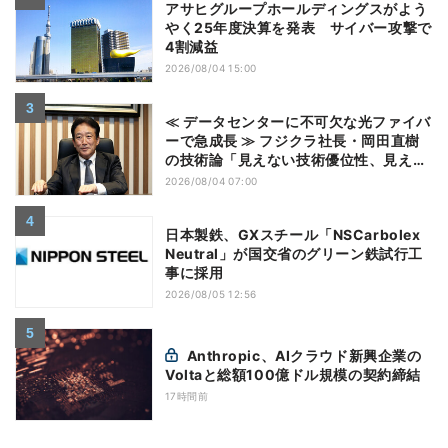
アサヒグループホールディングスがよう
やく25年度決算を発表 サイバー攻撃で
4割減益
2026/08/04 15:00
≪ データセンターに不可欠な光ファイバ
ーで急成長 ≫ フジクラ社長・岡田直樹
の技術論「見えない技術優位性、見えな
い差別化でトップの座を！」
2026/08/04 07:00
日本製鉄、GXスチール「NSCarbolex
Neutral」が国交省のグリーン鉄試行工
事に採用
2026/08/05 12:56
Anthropic、AIクラウド新興企業の
Voltaと総額100億ドル規模の契約締結
17時間前