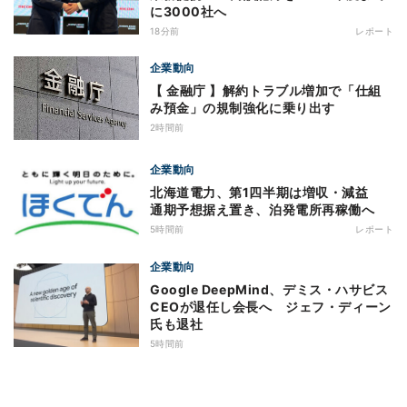
に3000社へ
18分前
レポート
企業動向
【 金融庁 】解約トラブル増加で「仕組
み預金」の規制強化に乗り出す
2時間前
企業動向
北海道電力、第1四半期は増収・減益
通期予想据え置き、泊発電所再稼働へ
5時間前
レポート
企業動向
Google DeepMind、デミス・ハサビス
CEOが退任し会長へ ジェフ・ディーン
氏も退社
5時間前