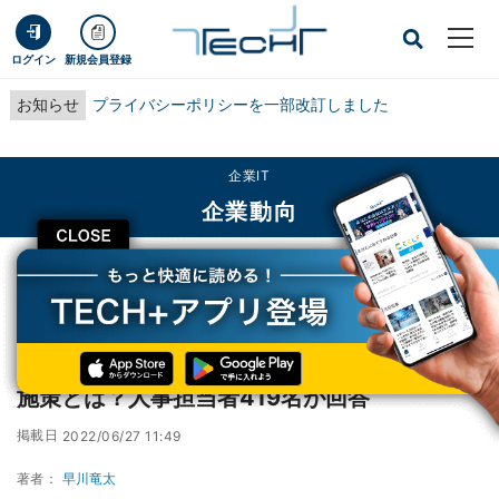
ログイン
新規会員登録
お知らせ
プライバシーポリシーを一部改訂しました
企業IT
企業動向
CLOSE
TECH+
企業IT
企業動向
20代中途採用の応募を増やすためにとるべき施策とは？人事担当者419名が回答
20代中途採用の応募を増やすためにとるべき
施策とは？人事担当者419名が回答
掲載日
2022/06/27 11:49
著者：
早川竜太